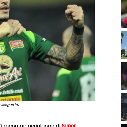
 ileague.id)
a
menutup perjalanan di
Super