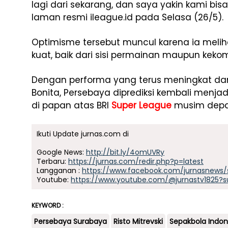
lagi dari sekarang, dan saya yakin kami bisa
laman resmi ileague.id pada Selasa (26/5).
Optimisme tersebut muncul karena ia melih
kuat, baik dari sisi permainan maupun kek
Dengan performa yang terus meningkat dan
Bonita, Persebaya diprediksi kembali menja
di papan atas BRI
Super League
musim depa
Ikuti Update jurnas.com di
Google News:
http://bit.ly/4omUVRy
Terbaru:
https://jurnas.com/redir.php?p=latest
Langganan :
https://www.facebook.com/jurnasnews/
Youtube:
https://www.youtube.com/@jurnastv1825?s
KEYWORD :
Persebaya Surabaya
Risto Mitrevski
Sepakbola Indon