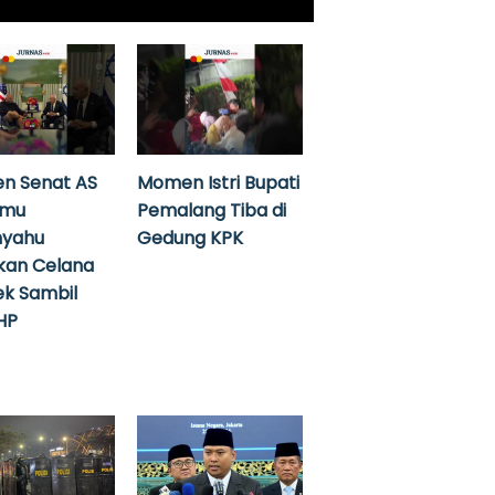
n Senat AS
Momen Istri Bupati
emu
Pemalang Tiba di
nyahu
Gedung KPK
kan Celana
k Sambil
HP