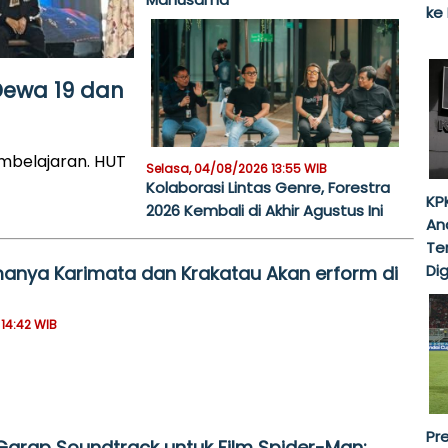
ke
Dewa 19 dan
mbelajaran. HUT
Selasa, 04/08/2026 13:55 WIB
Kolaborasi Lintas Genre, Forestra
KP
2026 Kembali di Akhir Agustus Ini
An
Ter
Dig
anya Karimata dan Krakatau Akan erform di
14:42 WIB
Pre
Garap Soundtrack untuk Film Spider-Man: