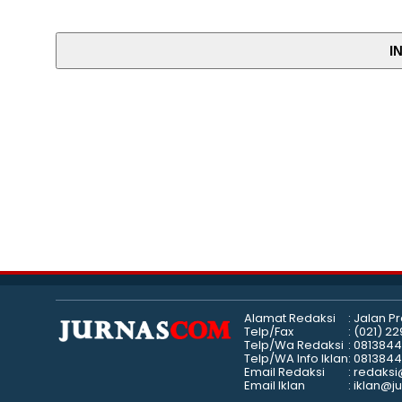
I
Alamat Redaksi
: Jalan P
Telp/Fax
: (021) 2
Telp/Wa Redaksi
: 081384
Telp/WA Info Iklan
: 081384
Email Redaksi
: redaks
Email Iklan
: iklan@