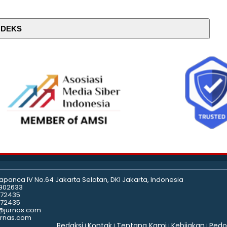
NDEKS
rapanca IV No.64 Jakarta Selatan, DKI Jakarta, Indonesia
2902633
472435
472435
i@jurnas.com
jurnas.com
Redaksi
Kontak
Tentang Kami
Kebijakan
Pedo
|
|
|
|