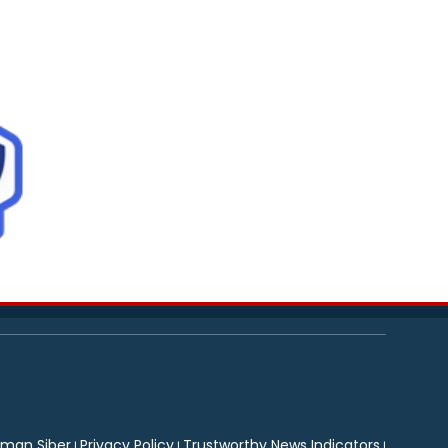
man Siber
Privacy Policy
Trustworthy News Indicators
|
|
|