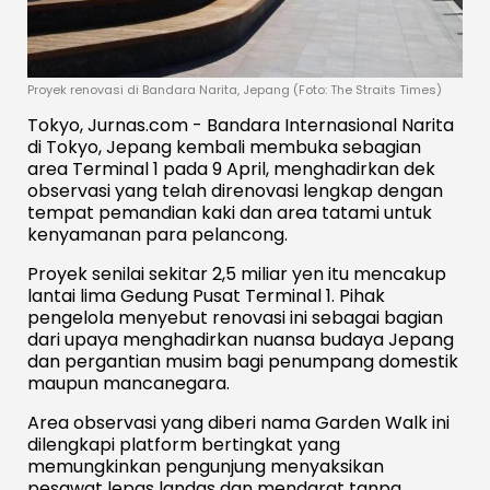
Proyek renovasi di Bandara Narita, Jepang (Foto: The Straits Times)
Tokyo, Jurnas.com - Bandara Internasional Narita
di Tokyo, Jepang kembali membuka sebagian
area Terminal 1 pada 9 April, menghadirkan dek
observasi yang telah direnovasi lengkap dengan
tempat pemandian kaki dan area tatami untuk
kenyamanan para pelancong.
Proyek senilai sekitar 2,5 miliar yen itu mencakup
lantai lima Gedung Pusat Terminal 1. Pihak
pengelola menyebut renovasi ini sebagai bagian
dari upaya menghadirkan nuansa budaya Jepang
dan pergantian musim bagi penumpang domestik
maupun mancanegara.
Area observasi yang diberi nama Garden Walk ini
dilengkapi platform bertingkat yang
memungkinkan pengunjung menyaksikan
pesawat lepas landas dan mendarat tanpa