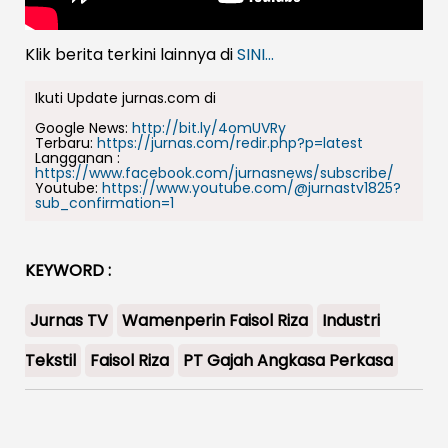
Klik berita terkini lainnya di
SINI...
Ikuti Update jurnas.com di
Google News:
http://bit.ly/4omUVRy
Terbaru:
https://jurnas.com/redir.php?p=latest
Langganan :
https://www.facebook.com/jurnasnews/subscribe/
Youtube:
https://www.youtube.com/@jurnastv1825?
sub_confirmation=1
KEYWORD :
Jurnas TV
Wamenperin Faisol Riza
Industri
Tekstil
Faisol Riza
PT Gajah Angkasa Perkasa