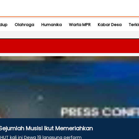
idup
Olahraga
Humanika
Warta MPR
Kabar Desa
Terki
ejumlah Musisi Ikut Memeriahkan
UT kali ini Dewa 19 langsung perform