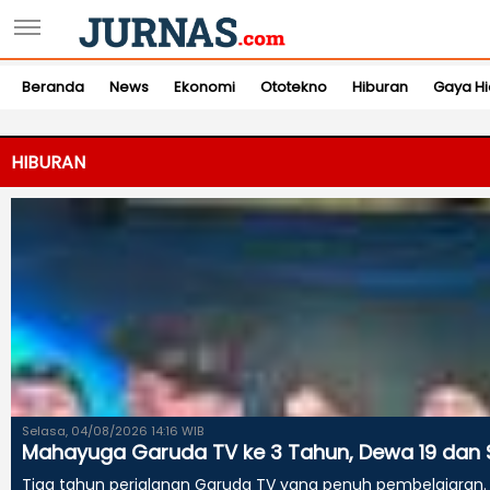
Beranda
News
Ekonomi
Ototekno
Hiburan
Gaya H
HIBURAN
Selasa, 04/08/2026 14:16 WIB
Mahayuga Garuda TV ke 3 Tahun, Dewa 19 dan S
Tiga tahun perjalanan Garuda TV yang penuh pembelajaran. H