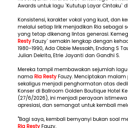
Awards untuk lagu `Kututup Layar Cintaku` di
Konsistensi, karakter vokal yang kuat, d
melalui setiap lirik menjadikan Ria sebagai 
yang tetap dikenang lintas generasi. Keme
Resty
Fauzy` semakin lengkap dengan kehadi
1980–1990, Ada Obbie Messakh, Endang S Taur
Julian Dekrita, Etrie Jayanti dan Gandhi S.
Mereka tampil membawakan sejumlah lagu
nama
Ria Resty
Fauzy. Menciptakan malam 
sekaligus menjadi penghormatan atas dedik
Konser di Ballroom Golden Boutique Hotel K
(27/6/2026), ini menjadi perayaan istimew
apresiasi, dan semangat untuk kembali me
"Bagi saya, kembali bernyanyi bukan soal me
Ria Resty
Fauzy.