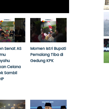
n Senat AS
Momen Istri Bupati
emu
Pemalang Tiba di
nyahu
Gedung KPK
kan Celana
k Sambil
HP