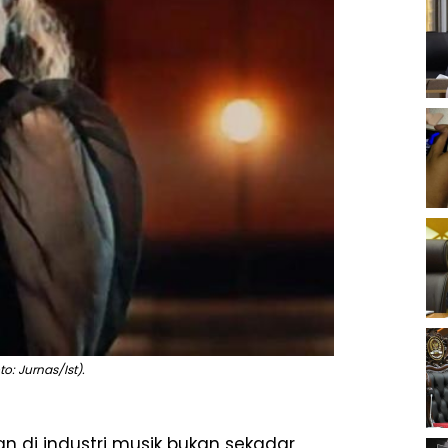
o: Jurnas/Ist).
n di industri musik bukan sekadar