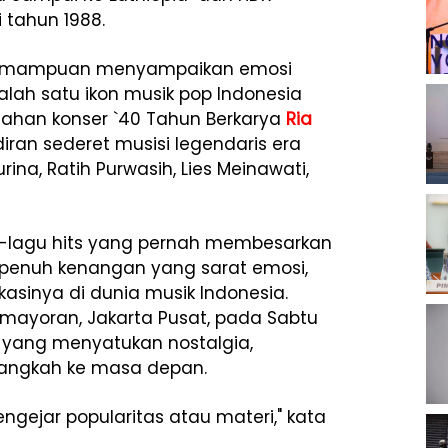
 tahun 1988.
an kemampuan menyampaikan emosi
salah satu ikon musik pop Indonesia
gahan konser `40 Tahun Berkarya
Ria
ran sederet musisi legendaris era
ina, Ratih Purwasih, Lies Meinawati,
-lagu hits yang pernah membesarkan
penuh kenangan yang sarat emosi,
asinya di dunia musik Indonesia.
emayoran, Jakarta Pusat, pada Sabtu
a yang menyatukan nostalgia,
langkah ke masa depan.
ngejar popularitas atau materi," kata