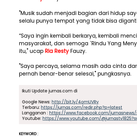
"Musik sudah menjadi bagian dari hidup s
selalu punya tempat yang tidak bisa diganti
“Saya ingin kembali berkarya, kembali menc
masyarakat, dan semoga `Rindu Yang Menyi
itu," ucap
Ria Resty
Fauzy.
"Saya percaya, selama masih ada cinta dar
pernah benar-benar selesai," pungkasnya.
Ikuti Update jurnas.com di
Google News:
http://bit.ly/4omUVRy
Terbaru:
https://jurnas.com/redir.php?p=latest
Langganan :
https://www.facebook.com/jurnasnews/
Youtube:
https://www.youtube.com/@jurnastv1825?s
KEYWORD :