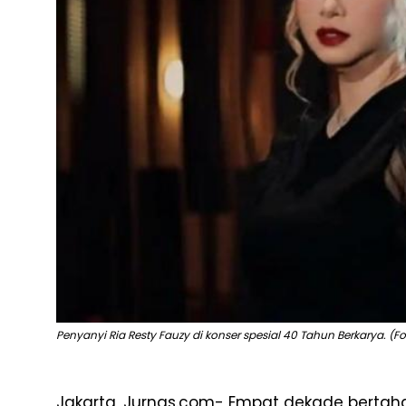
Penyanyi Ria Resty Fauzy di konser spesial 40 Tahun Berkarya. (Fot
Jakarta, Jurnas.com- Empat dekade bertaha