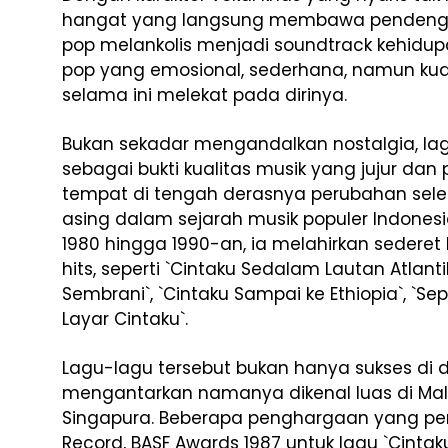
hangat yang langsung membawa pendengar
pop melankolis menjadi soundtrack kehidu
pop yang emosional, sederhana, namun kuat
selama ini melekat pada dirinya.
Bukan sekadar mengandalkan nostalgia, lag
sebagai bukti kualitas musik yang jujur dan
tempat di tengah derasnya perubahan sele
asing dalam sejarah musik populer Indone
1980 hingga 1990-an, ia melahirkan seder
hits, seperti `Cintaku Sedalam Lautan Atlanti
Sembrani`, `Cintaku Sampai ke Ethiopia`, `Sep
Layar Cintaku`.
Lagu-lagu tersebut bukan hanya sukses di d
mengantarkan namanya dikenal luas di Mala
Singapura. Beberapa penghargaan yang pe
Record, BASF Awards 1987 untuk lagu `Cinta