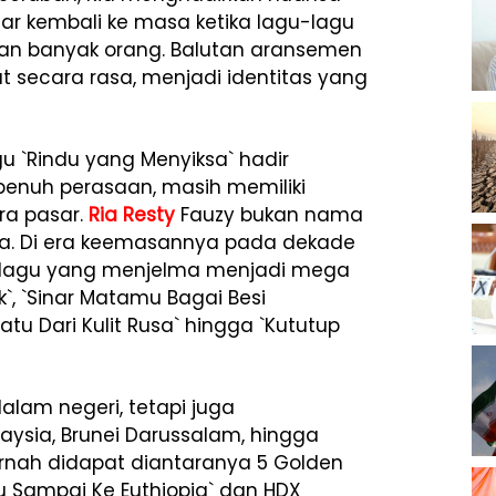
 kembali ke masa ketika lagu-lagu
pan banyak orang. Balutan aransemen
 secara rasa, menjadi identitas yang
u `Rindu yang Menyiksa` hadir
 penuh perasaan, masih memiliki
ra pasar.
Ria Resty
Fauzy bukan nama
sia. Di era keemasannya pada dekade
et lagu yang menjelma menjadi mega
k`, `Sinar Matamu Bagai Besi
atu Dari Kulit Rusa` hingga `Kututup
alam negeri, tetapi juga
ysia, Brunei Darussalam, hingga
rnah didapat diantaranya 5 Golden
ku Sampai Ke Euthiopia` dan HDX