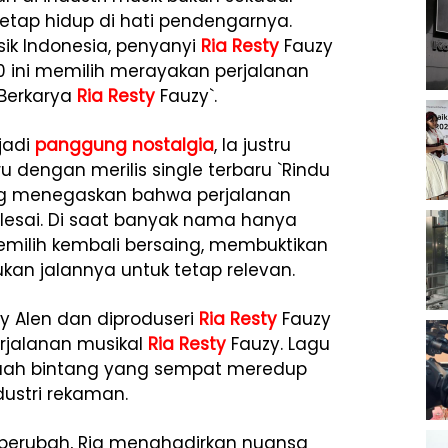
a tetap hidup di hati pendengarnya.
sik Indonesia, penyanyi
Ria Resty
Fauzy
0 ini memilih merayakan perjalanan
 Berkarya
Ria Resty
Fauzy`.
jadi
panggung nostalgia
, Ia justru
 dengan merilis single terbaru `Rindu
ang menegaskan bahwa perjalanan
elesai. Di saat banyak nama hanya
milih kembali bersaing, membuktikan
kan jalannya untuk tetap relevan.
y Alen dan diproduseri
Ria Resty
Fauzy
erjalanan musikal
Ria Resty
Fauzy. Lagu
buah bintang yang sempat meredup
dustri rekaman.
k berubah, Ria menghadirkan nuansa