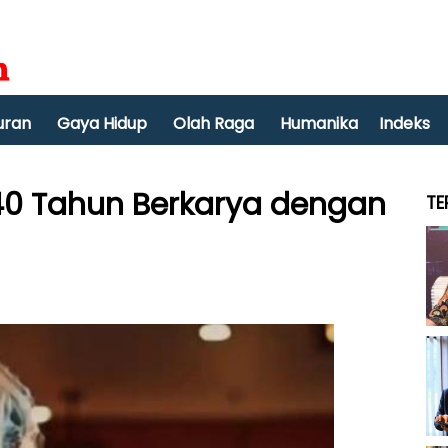
uran
Gaya Hidup
Olah Raga
Humanika
Indeks
40 Tahun Berkarya dengan
TE