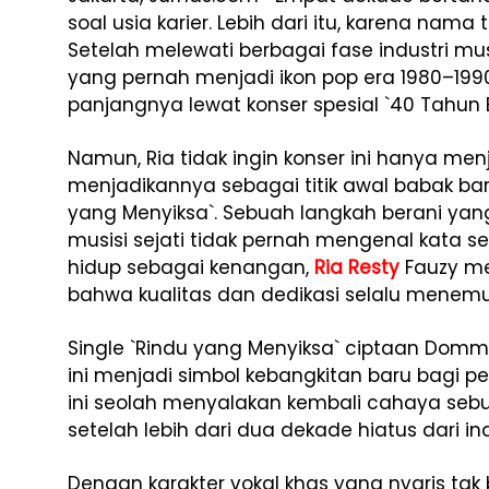
soal usia karier. Lebih dari itu, karena nam
Setelah melewati berbagai fase industri mu
yang pernah menjadi ikon pop era 1980–199
panjangnya lewat konser spesial `40 Tahun
Namun, Ria tidak ingin konser ini hanya men
menjadikannya sebagai titik awal babak baru
yang Menyiksa`. Sebuah langkah berani y
musisi sejati tidak pernah mengenal kata s
hidup sebagai kenangan,
Ria Resty
Fauzy me
bahwa kualitas dan dedikasi selalu menemu
Single `Rindu yang Menyiksa` ciptaan Domm
ini menjadi simbol kebangkitan baru bagi p
ini seolah menyalakan kembali cahaya se
setelah lebih dari dua dekade hiatus dari in
Dengan karakter vokal khas yang nyaris ta