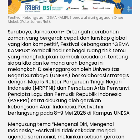
Festival Kebangsaan GEMA KAMPUS berawal dari gagasan Once
Mekel. (Foto: Jurnas/Ist).
Surabaya, Jurnas.com- Di tengah perubahan
zaman yang bergerak cepat dan lanskap global
yang kian kompetitif, Festival Kebangsaan “GEMA
KAMPUS” kembali hadir sebagai ruang titik temu
yang menghidupkan kembali kesadaran tentang
siapa kita dan ke mana arah bangsa ini
melangkah. Diselenggarakan oleh Universitas
Negeri Surabaya (UNESA) berkolaborasi strategis
dengan Majelis Rektor Perguruan Tinggi Negeri
Indonesia (MRPTNI) dan Persatuan Artis Penyanyi,
Pencipta Lagu dan Pemusik Republik Indonesia
(PAPPRI) serta didukung oleh gerakan
kebangsaan Akar Indonesia. Festival ini
berlangsung pada 8–9 Mei 2026 di Kampus UNESA.
Mengusung tema “Mengenal Diri, Mengenal
Indonesia,” Festival ini tidak sekadar menjadi
agenda seremonial, melainkan sebuah gerakan