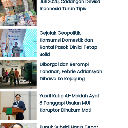
Juli 2026, Cadangan Devisa
Indonesia Turun Tipis
Gejolak Geopolitik,
Konsumsi Domestik dan
Rantai Pasok Dinilai Tetap
Solid
Diborgol dan Berompi
Tahanan, Febrie Adriansyah
Dibawa ke Kejagung
Yusril Kutip Al-Maidah Ayat
8 Tanggapi Usulan MUI
Koruptor Dihukum Mati
Pupuk Subsidi Harus Tepat