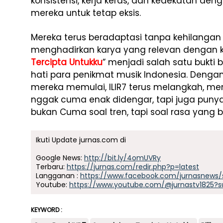
konsistensi, kerja keras, dan kedekatan d
mereka untuk tetap eksis.
Mereka terus beradaptasi tanpa kehilangan 
menghadirkan karya yang relevan dengan k
Tercipta Untukku
” menjadi salah satu bukti
hati para penikmat musik Indonesia. Deng
mereka memulai, ILIR7 terus melangkah, me
nggak cuma enak didengar, tapi juga punya
bukan Cuma soal tren, tapi soal rasa yang b
Ikuti Update jurnas.com di
Google News:
http://bit.ly/4omUVRy
Terbaru:
https://jurnas.com/redir.php?p=latest
Langganan :
https://www.facebook.com/jurnasnews/
Youtube:
https://www.youtube.com/@jurnastv1825?s
KEYWORD :