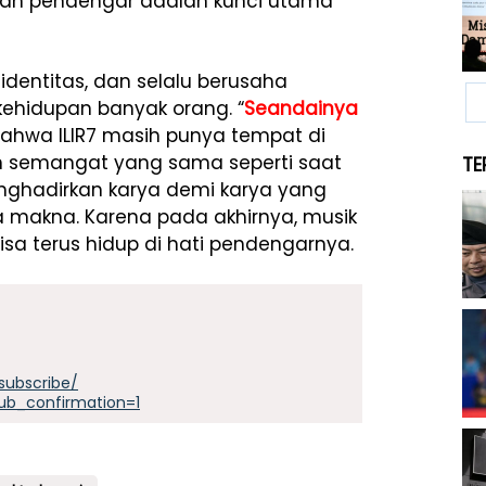
engan pendengar adalah kunci utama
identitas, dan selalu berusaha
ehidupan banyak orang. “
Seandainya
 bahwa ILIR7 masih punya tempat di
an semangat yang sama seperti saat
TE
nghadirkan karya demi karya yang
 makna. Karena pada akhirnya, musik
isa terus hidup di hati pendengarnya.
subscribe/
ub_confirmation=1