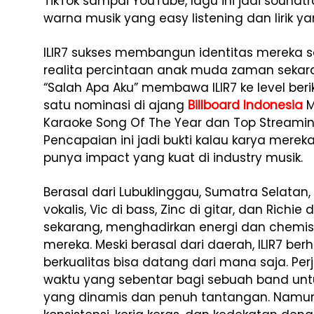
TikTok sampai YouTube, lagu ini jadi soundt
warna musik yang easy listening dan lirik ya
ILIR7 sukses membangun identitas mereka 
realita percintaan anak muda zaman sekara
“Salah Apa Aku” membawa ILIR7 ke level ber
satu nominasi di ajang
Billboard Indonesia
M
Karaoke Song Of The Year dan Top Streamin
Pencapaian ini jadi bukti kalau karya merek
punya impact yang kuat di industry musik.
Berasal dari Lubuklinggau, Sumatra Selatan, 
vokalis, Vic di bass, Zinc di gitar, dan Richie
sekarang, menghadirkan energi dan chemist
mereka. Meski berasal dari daerah, ILIR7 b
berkualitas bisa datang dari mana saja. Pe
waktu yang sebentar bagi sebuah band untuk
yang dinamis dan penuh tantangan. Namun