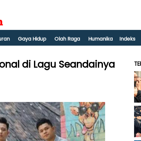
uran
Gaya Hidup
Olah Raga
Humanika
Indeks
ional di Lagu Seandainya
TE