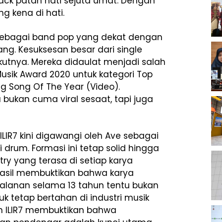
rack patah hati sejuta umat. Dengan
ng kena di hati.
sebagai band pop yang dekat dengan
ng. Kesuksesan besar dari single
ikutnya. Mereka didaulat menjadi salah
usik Award 2020 untuk kategori Top
g Song Of The Year (Video).
a bukan cuma viral sesaat, tapi juga
ILIR7 kini digawangi oleh Ave sebagai
 di drum. Formasi ini tetap solid hingga
ry yang terasa di setiap karya
erhasil membuktikan bahwa karya
rjalanan selama 13 tahun tentu bukan
 tetap bertahan di industri musik
 ILIR7 membuktikan bahwa