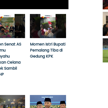
n Senat AS
Momen Istri Bupati
emu
Pemalang Tiba di
nyahu
Gedung KPK
kan Celana
k Sambil
HP