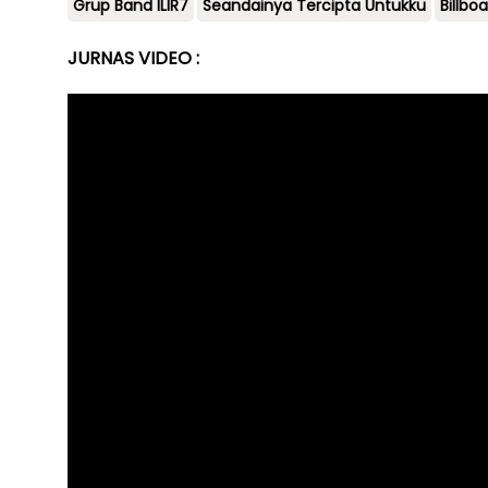
Grup Band ILIR7
Seandainya Tercipta Untukku
Billbo
JURNAS VIDEO :