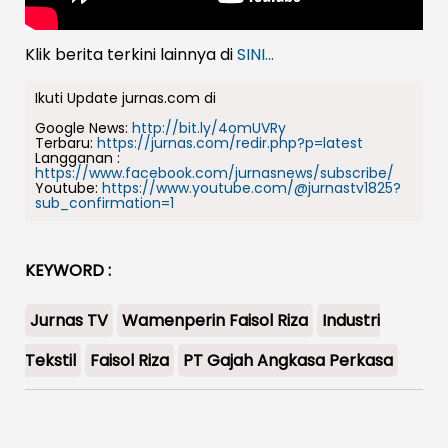
Klik berita terkini lainnya di
SINI...
Ikuti Update jurnas.com di
Google News:
http://bit.ly/4omUVRy
Terbaru:
https://jurnas.com/redir.php?p=latest
Langganan :
https://www.facebook.com/jurnasnews/subscribe/
Youtube:
https://www.youtube.com/@jurnastv1825?
sub_confirmation=1
KEYWORD :
Jurnas TV
Wamenperin Faisol Riza
Industri
Tekstil
Faisol Riza
PT Gajah Angkasa Perkasa