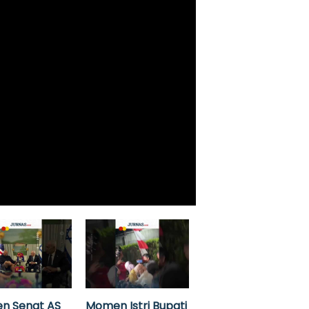
n Senat AS
Momen Istri Bupati