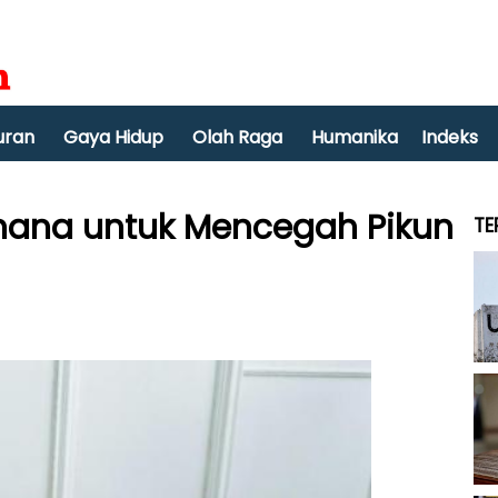
uran
Gaya Hidup
Olah Raga
Humanika
Indeks
hana untuk Mencegah Pikun
TE