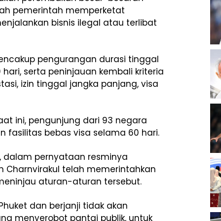
ngkah pemerintah memperketat
alankan bisnis ilegal atau terlibat
encakup pengurangan durasi tinggal
 hari, serta peninjauan kembali kriteria
asi, izin tinggal jangka panjang, visa
aat ini, pengunjung dari 93 negara
asilitas bebas visa selama 60 hari.
k, dalam pernyataan resminya
 Charnvirakul telah memerintahkan
eninjau aturan-aturan tersebut.
Phuket dan berjanji tidak akan
ng menyerobot pantai publik, untuk