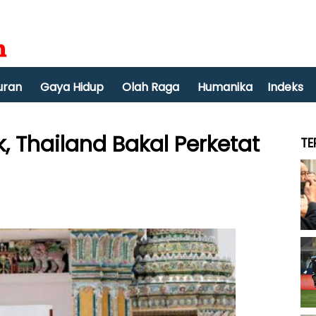
uran
Gaya Hidup
Olah Raga
Humanika
Indeks
, Thailand Bakal Perketat
TE