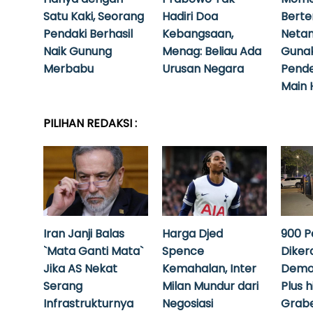
Satu Kaki, Seorang
Hadiri Doa
Bert
Pendaki Berhasil
Kebangsaan,
Neta
Naik Gunung
Menag: Beliau Ada
Guna
Merbabu
Urusan Negara
Pende
Main 
PILIHAN REDAKSI :
Iran Janji Balas
Harga Djed
900 P
`Mata Ganti Mata`
Spence
Diker
Jika AS Nekat
Kemahalan, Inter
Demo
Serang
Milan Mundur dari
Plus 
Infrastrukturnya
Negosiasi
Grabe