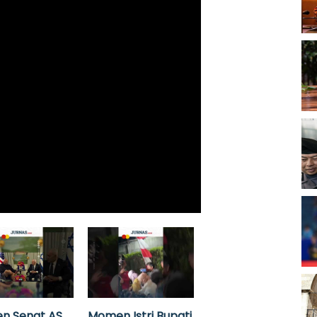
n Senat AS
Momen Istri Bupati