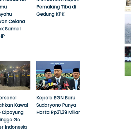
emu
Pemalang Tiba di
nyahu
Gedung KPK
kan Celana
k Sambil
HP
ersonel
Kepala BGN Baru
ahkan Kawal
Sudaryono Punya
 Cipayung
Harta Rp31,39 Miliar
hingga Go
r Indonesia