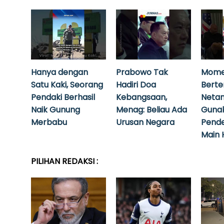
Hanya dengan
Prabowo Tak
Mome
Satu Kaki, Seorang
Hadiri Doa
Bert
Pendaki Berhasil
Kebangsaan,
Neta
Naik Gunung
Menag: Beliau Ada
Guna
Merbabu
Urusan Negara
Pende
Main 
PILIHAN REDAKSI :