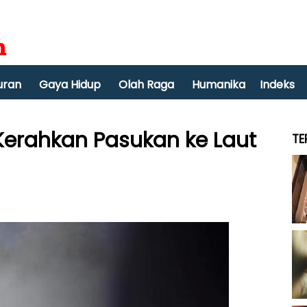
uran
Gaya Hidup
Olah Raga
Humanika
Indeks
p Kerahkan Pasukan ke Laut
TE