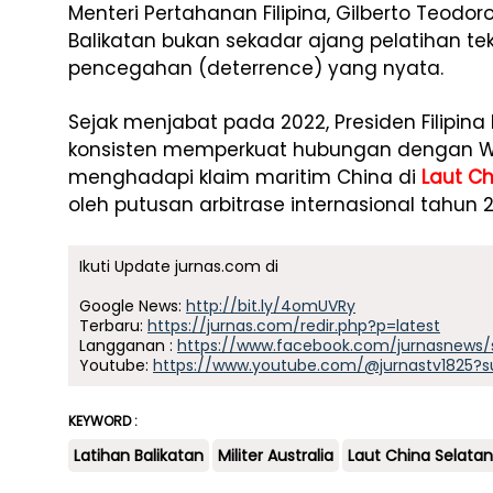
Menteri Pertahanan Filipina, Gilberto Teodo
Balikatan bukan sekadar ajang pelatihan te
pencegahan (deterrence) yang nyata.
Sejak menjabat pada 2022, Presiden Filipin
konsisten memperkuat hubungan dengan Wa
menghadapi klaim maritim China di
Laut Ch
oleh putusan arbitrase internasional tahun 2
Ikuti Update jurnas.com di
Google News:
http://bit.ly/4omUVRy
Terbaru:
https://jurnas.com/redir.php?p=latest
Langganan :
https://www.facebook.com/jurnasnews/
Youtube:
https://www.youtube.com/@jurnastv1825?s
KEYWORD :
Latihan Balikatan
Militer Australia
Laut China Selatan