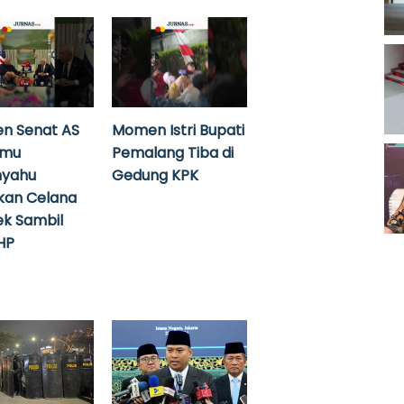
n Senat AS
Momen Istri Bupati
emu
Pemalang Tiba di
nyahu
Gedung KPK
kan Celana
k Sambil
HP