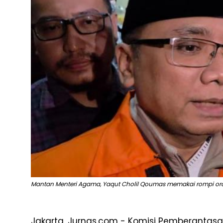
Mantan Menteri Agama, Yaqut Cholil Qoumas memakai rompi or
Jakarta, Jurnas.com - Komisi Pemberantas