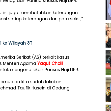
menag dan Panitia Khusus Haji DPR.
ntu ini juga membutuhkan keterangan
si setiap keterangan dari para saksi,”
i ke Wilayah 3T
Amerika Serikat (AS) terkait kasus
eks Menteri Agama
Yaqut Cholil
untuk mengondisikan Pansus Haji DPR.
kemudian kita sudah lakukan
K Achmad Taufik Husein di Gedung