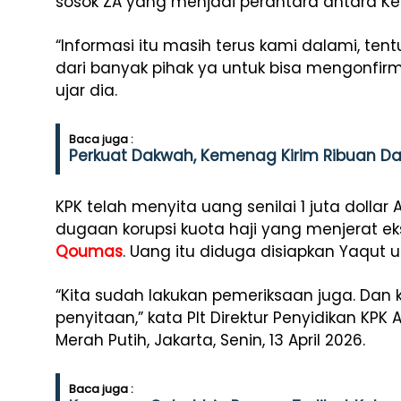
sosok ZA yang menjadi perantara antara Ke
“Informasi itu masih terus kami dalami, te
dari banyak pihak ya untuk bisa mengonfirma
ujar dia.
Baca juga :
Perkuat Dakwah, Kemenag Kirim Ribuan Da
KPK telah menyita uang senilai 1 juta dollar 
dugaan korupsi kuota haji yang menjerat 
Qoumas
. Uang itu diduga disiapkan Yaqut 
“Kita sudah lakukan pemeriksaan juga. Dan 
penyitaan,” kata Plt Direktur Penyidikan KP
Merah Putih, Jakarta, Senin, 13 April 2026.
Baca juga :