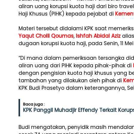
aliran uang korupsi kuota haji dari biro tra
Haji Khusus (PIHK) kepada pejabat di
Kemen
Materi tersebut didalami KPK saat memeri
Yaqut Cholil Qoumas
,
Ishfah Abidal Aziz
alias
dugaan korupsi kuota haji, pada Senin, 11 Me
“Di mana dalam pemeriksaan tersangka di
aliran uang dari PIHK kepada pihak-pihak di
dengan pengisian kuota haji khusus yang be
tambahan yang dilakukan oleh pihak di
Kem
KPK Budi Prasetyo dalam keterangannya, Sela
Baca juga :
KPK Panggil Muhadjir Effendy Terkait Korups
Budi mengatakan, penyidik masih mendalam