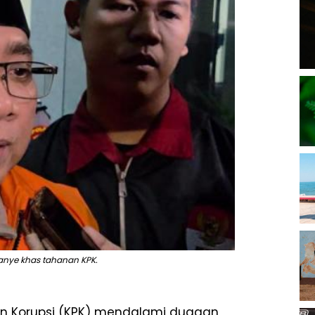
anye khas tahanan KPK.
an Korupsi (KPK) mendalami dugaan