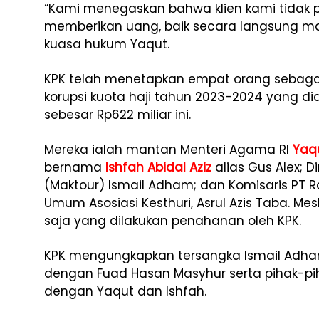
“Kami menegaskan bahwa klien kami tida
memberikan uang, baik secara langsung mau
kuasa hukum Yaqut.
KPK telah menetapkan empat orang sebaga
korupsi kuota haji tahun 2023-2024 yang 
sebesar Rp622 miliar ini.
Mereka ialah mantan Menteri Agama RI
Yaq
bernama
Ishfah Abidal Aziz
alias Gus Alex; D
(Maktour) Ismail Adham; dan Komisaris PT 
Umum Asosiasi Kesthuri, Asrul Azis Taba. Me
saja yang dilakukan penahanan oleh KPK.
KPK mengungkapkan tersangka Ismail Adha
dengan Fuad Hasan Masyhur serta pihak-pi
dengan Yaqut dan Ishfah.