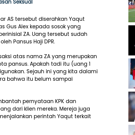
asan Seksual
ar AS tersebut diserahkan Yaqut
as Gus Alex kepada sosok yang
berinisial ZA. Uang tersebut sudah
leh Pansus Haji DPR.
 saksi atas nama ZA yang merupakan
a pansus. Apakah tadi itu (uang 1
igunakan. Sejauh ini yang kita dalami
ra bahwa itu belum sampai
mbantah pernyataan KPK dan
g dari klien mereka. Mereja juga
jalankan perintah Yaqut terkait