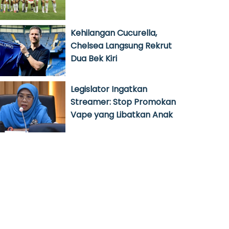
Kehilangan Cucurella,
Chelsea Langsung Rekrut
Dua Bek Kiri
Legislator Ingatkan
Streamer: Stop Promokan
Vape yang Libatkan Anak