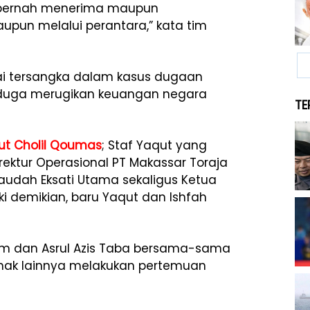
k pernah menerima maupun
pun melalui perantara,” kata tim
i tersangka dalam kasus dugaan
diduga merugikan keuangan negara
TE
ut Cholil Qoumas
; Staf Yaqut yang
irektur Operasional PT Makassar Toraja
Raudah Eksati Utama sekaligus Ketua
ski demikian, baru Yaqut dan Ishfah
m dan Asrul Azis Taba bersama-sama
hak lainnya melakukan pertemuan