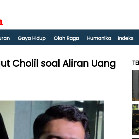
uran
Gaya Hidup
Olah Raga
Humanika
Indeks
ut Cholil soal Aliran Uang
TE