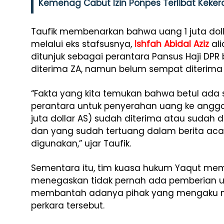
Kemenag Cabut Izin Ponpes Terlibat Keker
Taufik membenarkan bahwa uang 1 juta doll
melalui eks stafsusnya,
Ishfah Abidal Aziz
ali
ditunjuk sebagai perantara Pansus Haji DPR 
diterima ZA, namun belum sempat diterima o
“Fakta yang kita temukan bahwa betul ada
perantara untuk penyerahan uang ke anggot
juta dollar AS) sudah diterima atau sudah d
dan yang sudah tertuang dalam berita aca
digunakan,” ujar Taufik.
Sementara itu, tim kuasa hukum Yaqut me
menegaskan tidak pernah ada pemberian uan
membantah adanya pihak yang mengaku men
perkara tersebut.