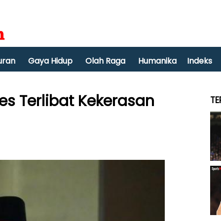
uran
Gaya Hidup
Olah Raga
Humanika
Indeks
s Terlibat Kekerasan
TE