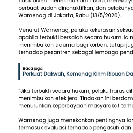
tidak boleh menerima santri baru, mereka y
berbuat sudah dinonaktifkan, dan pelakunya
Wamenag di Jakarta, Rabu (13/5/2026).
Menurut Wamenag, pelaku kekerasan seksua
apabila terbukti bersalah secara hukum. Ia 
menimbulkan trauma bagi korban, tetapi j
terhadap pesantren sebagai lembaga pendi
Baca juga :
Perkuat Dakwah, Kemenag Kirim Ribuan Da
“Jika terbukti secara hukum, pelaku harus 
menimbulkan efek jera. Tindakan ini berda
menurunkan kepercayaan masyarakat terha
Wamenag juga menekankan pentingnya lang
termasuk evaluasi terhadap pengasuh dan 