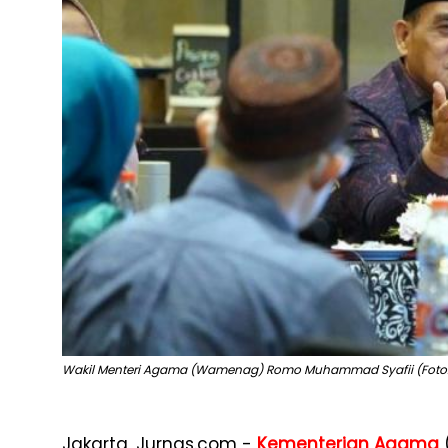
Wakil Menteri Agama (Wamenag) Romo Muhammad Syafii (Foto
Jakarta, Jurnas.com -
Kementerian Agama