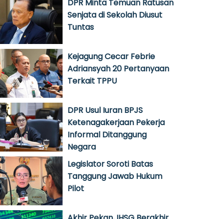
DPR Minta Temuan Ratusan
Senjata di Sekolah Diusut
Tuntas
Kejagung Cecar Febrie
Adriansyah 20 Pertanyaan
Terkait TPPU
DPR Usul Iuran BPJS
Ketenagakerjaan Pekerja
Informal Ditanggung
Negara
Legislator Soroti Batas
Tanggung Jawab Hukum
Pilot
Akhir Pekan, IHSG Berakhir