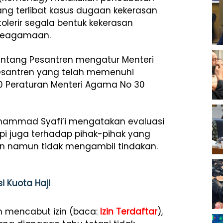
ng terlibat kasus dugaan kekerasan
olerir segala bentuk kekerasan
 keagamaan.
entang Pesantren mengatur Menteri
esantren yang telah memenuhi
 10 Peraturan Menteri Agama No 30
ammad Syafi’i mengatakan evaluasi
api juga terhadap pihak-pihak yang
 namun tidak mengambil tindakan.
i Kuota Haji
 mencabut izin (baca:
Izin Terdaftar
),