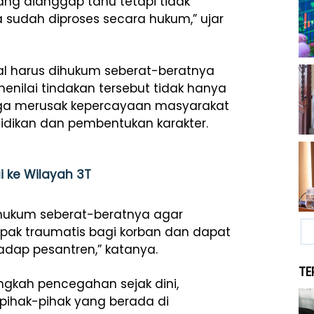
ang dianggap tahu tetapi tidak
 sudah diproses secara hukum,” ujar
l harus dihukum seberat-beratnya
menilai tindakan tersebut tidak hanya
uga merusak kepercayaan masyarakat
dikan dan pembentukan karakter.
i ke Wilayah 3T
dihukum seberat-beratnya agar
mpak traumatis bagi korban dan dapat
dap pesantren,” katanya.
TE
kah pencegahan sejak dini,
pihak-pihak yang berada di