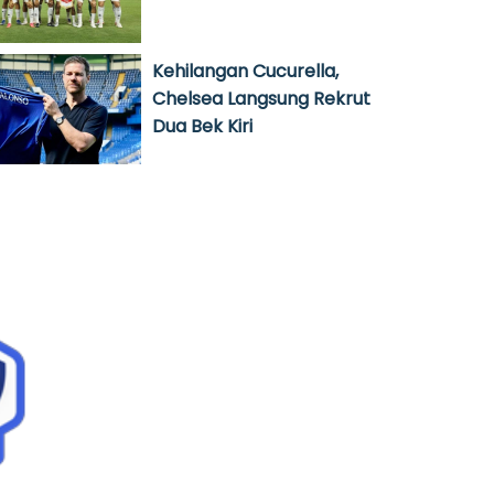
Kehilangan Cucurella,
Chelsea Langsung Rekrut
Dua Bek Kiri