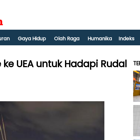
uran
Gaya Hidup
Olah Raga
Humanika
Indeks
e ke UEA untuk Hadapi Rudal
TE