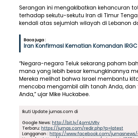
Serangan ini mengakibatkan kehancuran tot
terhadap sekutu-sekutu Iran di Timur Tenga
kendali atas sejumlah wilayah di Lebanon da
Baca juga :
Iran Konfirmasi Kematian Komandan IRGC 
“Negara-negara Teluk sekarang paham bah
mana yang lebih besar kemungkinannya men
Mereka melihat bahwa Israel membantu kita 
mencoba mengambil alih tanah Anda, dan 
Anda,” ujar Mike Huckabee.
Ikuti Update jurnas.com di
Google News:
http://bit.ly/4omUVRy
Terbaru:
https://jurnas.com/redir.php?p=latest
Langganan :
https://www.facebook.com/jurnasnews/