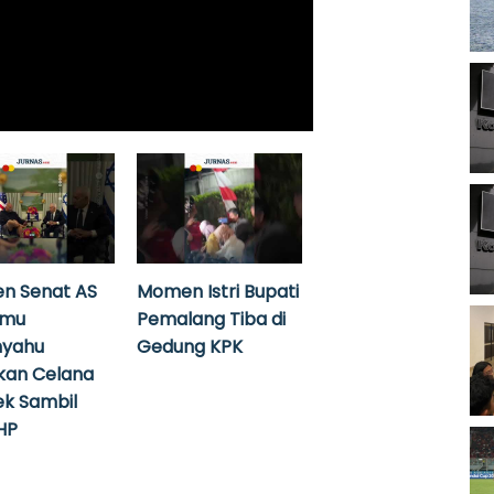
n Senat AS
Momen Istri Bupati
emu
Pemalang Tiba di
nyahu
Gedung KPK
kan Celana
k Sambil
HP