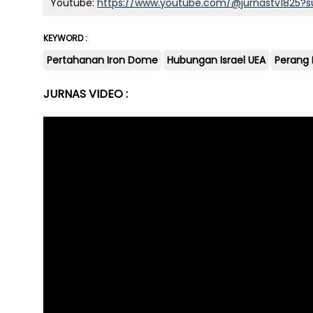
Youtube:
https://www.youtube.com/@jurnastv1825?s
KEYWORD :
Pertahanan Iron Dome
Hubungan Israel UEA
Perang I
JURNAS VIDEO :