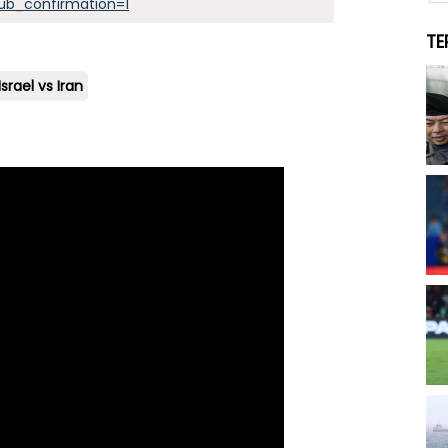
ub_confirmation=1
TE
srael vs Iran