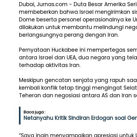
Dubai, Jurnas.com - Duta Besar Amerika Serik
membeberkan bahwa Israel mengirimkan sis
Dome beserta personel operasionalnya ke Uni
dilakukan untuk membantu melindungi nega
berlangsungnya perang dengan Iran.
Pernyataan Huckabee ini mempertegas se
antara Israel dan UEA, dua negara yang te
terhadap aktivitas Iran.
Meskipun gencatan senjata yang rapuh saat 
kembali konflik tetap tinggi mengingat Sel
Teheran dan negosiasi antara AS dan Iran
Baca juga :
Netanyahu Kritik Sindiran Erdogan soal Ge
“Saya ingin menyampaikan apresiasi untuk 