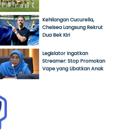
Kehilangan Cucurella,
Chelsea Langsung Rekrut
Dua Bek Kiri
Legislator Ingatkan
Streamer: Stop Promokan
Vape yang Libatkan Anak