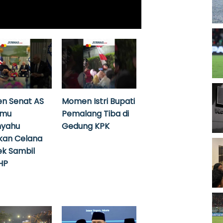
n Senat AS
Momen Istri Bupati
emu
Pemalang Tiba di
nyahu
Gedung KPK
kan Celana
k Sambil
HP