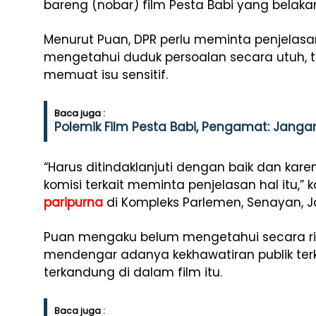
bareng (nobar) film
Pesta Babi
yang belakan
Menurut Puan, DPR perlu meminta penjelasa
mengetahui duduk persoalan secara utuh, te
memuat isu sensitif.
Baca juga :
Polemik Film Pesta Babi, Pengamat: Janga
“Harus ditindaklanjuti dengan baik dan ka
komisi terkait meminta penjelasan hal itu,
paripurna
di Kompleks Parlemen, Senayan, Jak
Puan mengaku belum mengetahui secara rinci
mendengar adanya kekhawatiran publik terk
terkandung di dalam film itu.
Baca juga :