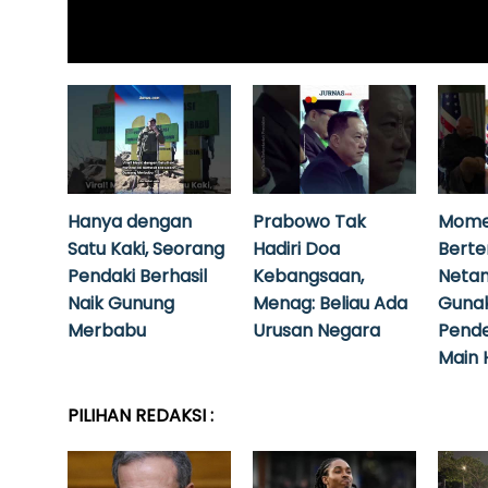
Hanya dengan
Prabowo Tak
Mome
Satu Kaki, Seorang
Hadiri Doa
Bert
Pendaki Berhasil
Kebangsaan,
Neta
Naik Gunung
Menag: Beliau Ada
Guna
Merbabu
Urusan Negara
Pende
Main 
PILIHAN REDAKSI :