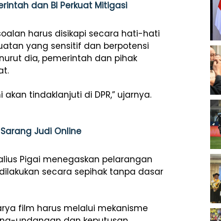
intah dan BI Perkuat Mitigasi
oalan harus disikapi secara hati-hati
atan yang sensitif dan berpotensi
urut dia, pemerintah dan pihak
at.
 akan tindaklanjuti di DPR,” ujarnya.
Sarang Judi Online
alius Pigai menegaskan pelarangan
dilakukan secara sepihak tanpa dasar
rya film harus melalui mekanisme
dang-undangan dan keputusan