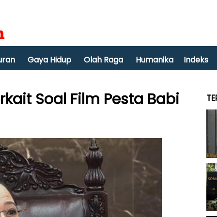
uran
Gaya Hidup
Olah Raga
Humanika
Indeks
kait Soal Film Pesta Babi
TE