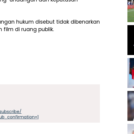
nangan hukum disebut tidak dibenarkan
ilm di ruang publik.
subscribe/
ub_confirmation=1