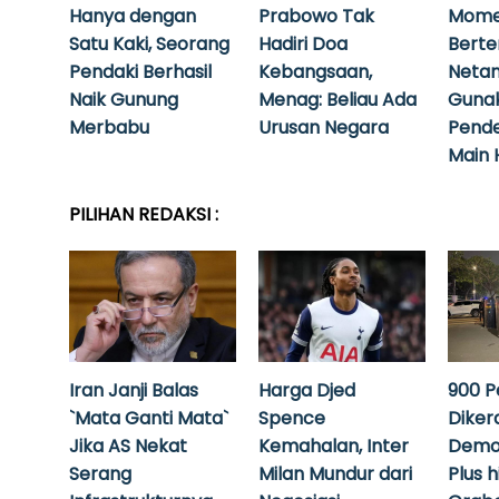
Hanya dengan
Prabowo Tak
Mome
Satu Kaki, Seorang
Hadiri Doa
Bert
Pendaki Berhasil
Kebangsaan,
Neta
Naik Gunung
Menag: Beliau Ada
Guna
Merbabu
Urusan Negara
Pende
Main 
PILIHAN REDAKSI :
Iran Janji Balas
Harga Djed
900 P
`Mata Ganti Mata`
Spence
Diker
Jika AS Nekat
Kemahalan, Inter
Demo
Serang
Milan Mundur dari
Plus 