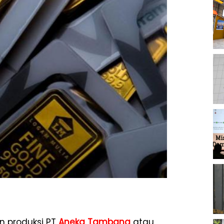
n produksi PT
Aneka Tambang
atau