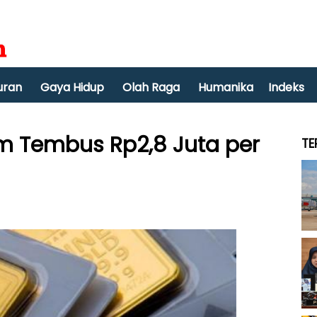
uran
Gaya Hidup
Olah Raga
Humanika
Indeks
am Tembus Rp2,8 Juta per
TE