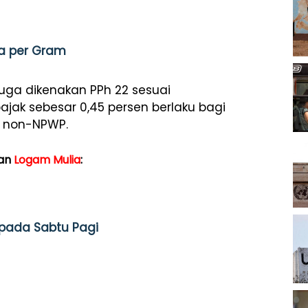
ta per Gram
uga dikenakan PPh 22 sesuai
ajak sebesar 0,45 persen berlaku bagi
k non-NPWP.
man
Logam Mulia
:
 pada Sabtu Pagi