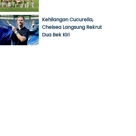
Kehilangan Cucurella,
Chelsea Langsung Rekrut
Dua Bek Kiri