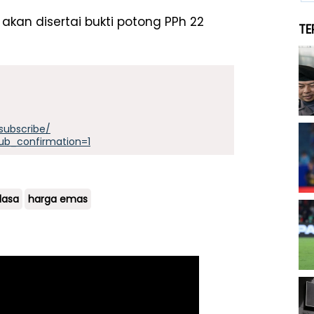
kan disertai bukti potong PPh 22
TE
subscribe/
ub_confirmation=1
lasa
harga emas