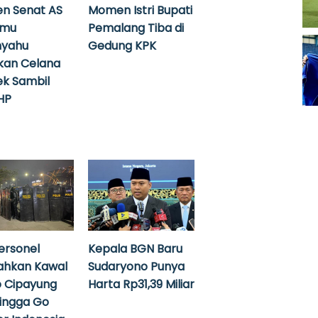
n Senat AS
Momen Istri Bupati
emu
Pemalang Tiba di
nyahu
Gedung KPK
kan Celana
k Sambil
HP
ersonel
Kepala BGN Baru
ahkan Kawal
Sudaryono Punya
 Cipayung
Harta Rp31,39 Miliar
hingga Go