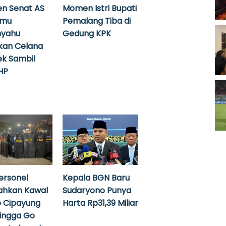
n Senat AS
Momen Istri Bupati
emu
Pemalang Tiba di
nyahu
Gedung KPK
kan Celana
k Sambil
HP
ersonel
Kepala BGN Baru
ahkan Kawal
Sudaryono Punya
 Cipayung
Harta Rp31,39 Miliar
hingga Go