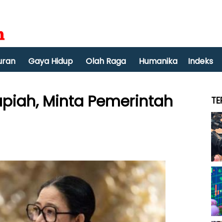
uran
Gaya Hidup
Olah Raga
Humanika
Indeks
piah, Minta Pemerintah
TE