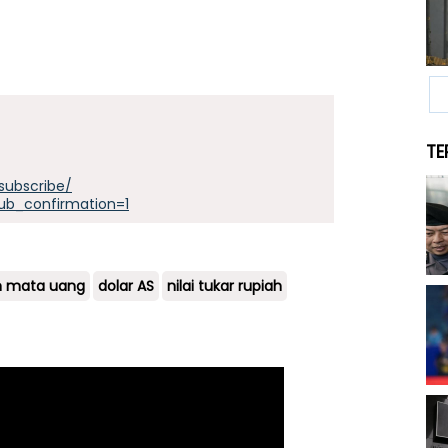
TE
subscribe/
ub_confirmation=1
 mata uang
dolar AS
nilai tukar rupiah