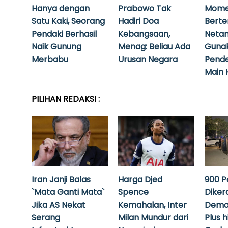
Hanya dengan
Prabowo Tak
Mome
Satu Kaki, Seorang
Hadiri Doa
Bert
Pendaki Berhasil
Kebangsaan,
Neta
Naik Gunung
Menag: Beliau Ada
Guna
Merbabu
Urusan Negara
Pende
Main 
PILIHAN REDAKSI :
Iran Janji Balas
Harga Djed
900 P
`Mata Ganti Mata`
Spence
Diker
Jika AS Nekat
Kemahalan, Inter
Demo
Serang
Milan Mundur dari
Plus 