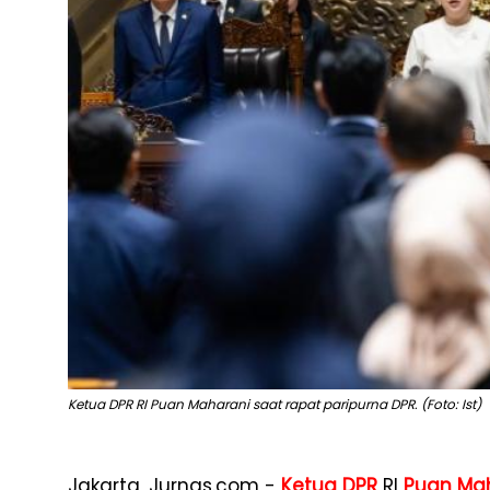
Ketua DPR RI Puan Maharani saat rapat paripurna DPR. (Foto: Ist)
Jakarta, Jurnas.com -
Ketua DPR
RI
Puan Ma