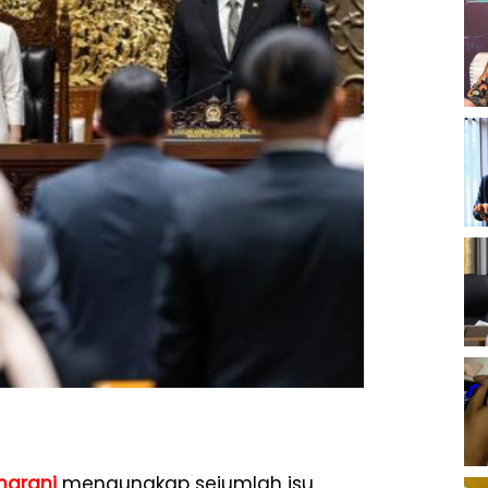
harani
mengungkap sejumlah isu