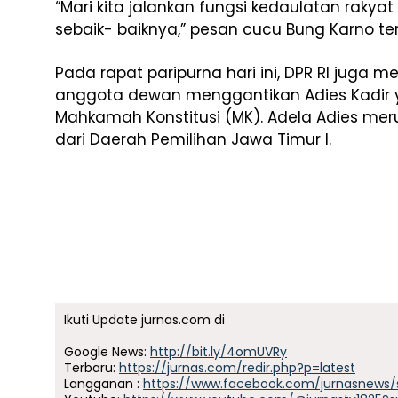
“Mari kita jalankan fungsi kedaulatan raky
sebaik- baiknya,” pesan cucu Bung Karno te
Pada rapat paripurna hari ini, DPR RI juga 
anggota dewan menggantikan Adies Kadir 
Mahkamah Konstitusi (MK). Adela Adies meru
dari Daerah Pemilihan Jawa Timur I.
Ikuti Update jurnas.com di
Google News:
http://bit.ly/4omUVRy
Terbaru:
https://jurnas.com/redir.php?p=latest
Langganan :
https://www.facebook.com/jurnasnews/