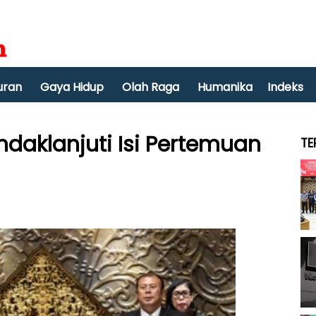
uran
Gaya Hidup
Olah Raga
Humanika
Indeks
ndaklanjuti Isi Pertemuan
TE