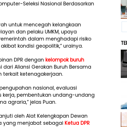
Komputer-Seleksi Nasional Berdasarkan
erah untuk mencegah kelangkaan
layan dan pelaku UMKM, upaya
n Pemerintah dalam menghadapi risiko
TE
ibat kondisi geopolitik,” urainya.
pinan DPR dengan
kelompok buruh
i dari Aliansi Gerakan Buruh Bersama
terkait ketenagakerjaan.
pengupahan nasional, evaluasi
itas kerja, pembentukan undang-undang
a agraria,” jelas Puan.
lanjuti oleh Alat Kelengkapan Dewan
ma yang menjabat sebagai
Ketua DPR