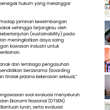
a penegak hukum yang melanggar
erhadap jaminan keseimbangan
okok sehingga terjangkau oleh
eberlanjutan (sustainability) pada
an meningkatkan daya saing
ngan kawasan industri untuk
perikanan.
 anak dan lembaga pengasuhan
pendidikan berasrama (boarding
n tindak pidana kekerasan seksual,”
pengawasan soal evaluasi menyeluruh
dan Ekonomi Nasional (DTSEN)
antuan Iuran, serta evaluasi