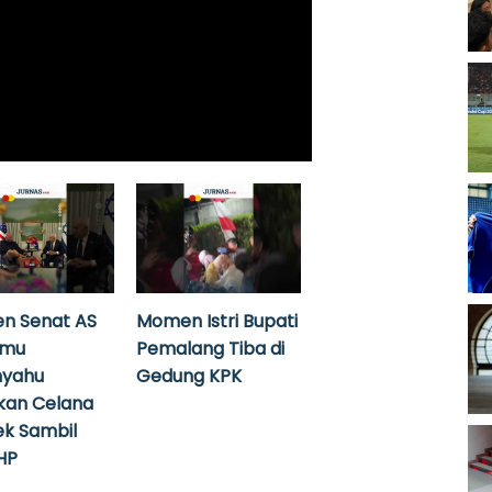
n Senat AS
Momen Istri Bupati
emu
Pemalang Tiba di
nyahu
Gedung KPK
kan Celana
k Sambil
HP