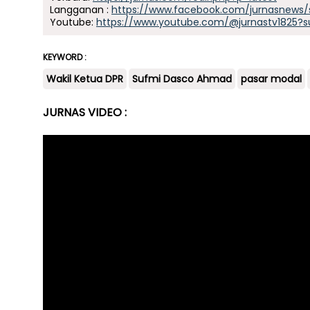
Langganan :
https://www.facebook.com/jurnasnews/
Youtube:
https://www.youtube.com/@jurnastv1825?s
KEYWORD :
Wakil Ketua DPR
Sufmi Dasco Ahmad
pasar modal
JURNAS VIDEO :