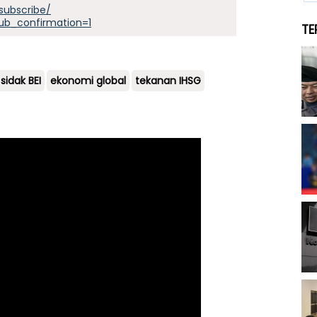
subscribe/
ub_confirmation=1
TE
sidak BEI
ekonomi global
tekanan IHSG