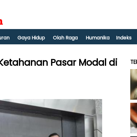
uran
Gaya Hidup
Olah Raga
Humanika
Indeks
 Ketahanan Pasar Modal di
TE