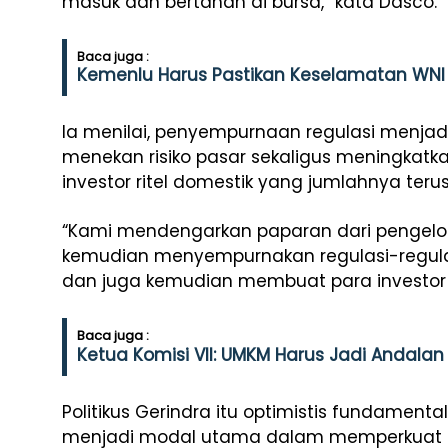
masuk dan bertahan di bursa,” kata Dasco.
Baca juga :
Kemenlu Harus Pastikan Keselamatan WNI y
Ia menilai, penyempurnaan regulasi menjadi
menekan risiko pasar sekaligus meningkatk
investor ritel domestik yang jumlahnya teru
“Kami mendengarkan paparan dari pengelo
kemudian menyempurnakan regulasi-regula
dan juga kemudian membuat para investor 
Baca juga :
Ketua Komisi VII: UMKM Harus Jadi Andal
Politikus Gerindra itu optimistis fundament
menjadi modal utama dalam memperkuat