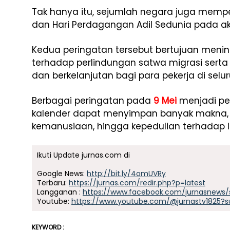
Tak hanya itu, sejumlah negara juga mempe
dan Hari Perdagangan Adil Sedunia pada ak
Kedua peringatan tersebut bertujuan meni
terhadap perlindungan satwa migrasi sert
dan berkelanjutan bagi para pekerja di selur
Berbagai peringatan pada
9 Mei
menjadi pe
kalender dapat menyimpan banyak makna, mu
kemanusiaan, hingga kepedulian terhadap 
Ikuti Update jurnas.com di
Google News:
http://bit.ly/4omUVRy
Terbaru:
https://jurnas.com/redir.php?p=latest
Langganan :
https://www.facebook.com/jurnasnews/
Youtube:
https://www.youtube.com/@jurnastv1825?s
KEYWORD :