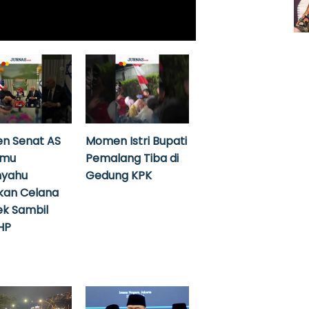
n Senat AS
Momen Istri Bupati
emu
Pemalang Tiba di
nyahu
Gedung KPK
kan Celana
k Sambil
HP