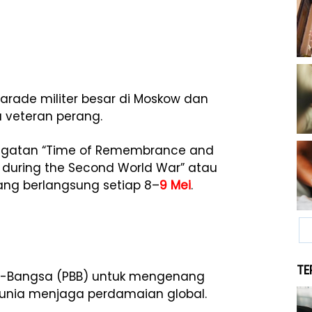
parade militer besar di Moskow dan
 veteran perang.
eringatan “Time of Remembrance and
es during the Second World War” atau
ng berlangsung setiap 8–
9 Mei
.
TE
gsa-Bangsa (PBB) untuk mengenang
dunia menjaga perdamaian global.