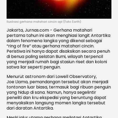
Ilustrasi gerhana matahari cincin api (Foto: Earth)
Jakarta, Jurnas.com - Gerhana matahari
pertama tahun ini akan menghiasi langit Antartika
dalam fenomena langka yang dikenal sebagai
“ring of fire” atau gerhana matahari cincin.
Peristiwa ini hanya dapat disaksikan secara penuh
di benua paling selatan Bumi, wilayah terpencil
yang menjadi rumah bagi stasiun riset dan koloni
satwa liar seperti penguin.
Menurut astronom dari
Lowell Observatory
,
Joe Llama
, pemandangan tersebut akan menjadi
tontonan luar biasa, termasuk bagi ribuan penguin
yang hidup di sana. Namun, hanya segelintir
peneliti dan kru ekspedisi yang beruntung dapat
menyaksikan langsung momen langka tersebut
dari daratan Antartika.
Meski jalur utama gerhana melintasi Antartika,