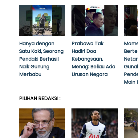
Hanya dengan
Prabowo Tak
Mome
Satu Kaki, Seorang
Hadiri Doa
Bert
Pendaki Berhasil
Kebangsaan,
Neta
Naik Gunung
Menag: Beliau Ada
Guna
Merbabu
Urusan Negara
Pende
Main 
PILIHAN REDAKSI :