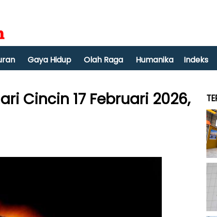
uran
Gaya Hidup
Olah Raga
Humanika
Indeks
i Cincin 17 Februari 2026,
TE