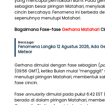
yang mencapai permukaan Bumi. Pada gerh
sebagian besar piringan Matahari, menyisak
cincin bercahaya. Fenomena ini berbeda de
sepenuhnya menutupi Matahari.
Bagaimana Fase-fase
Gerhana Matahari
Ci
Baca juga :
Fenomena Langka 12 Agustus 2026, Ada G
Meteor
Gerhana dimulai dengan fase sebagian (
pa
(09:56 GMT), ketika Bulan mulai “menggigit” 
menutupi piringan Matahari, membentuk sa
fase cincin.
Fase
annularity
dimulai pada pukul 6:42 EST 
berada di dalam piringan Matahari, memb