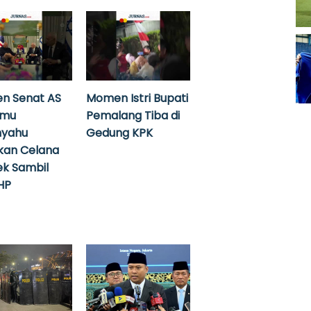
n Senat AS
Momen Istri Bupati
emu
Pemalang Tiba di
nyahu
Gedung KPK
kan Celana
k Sambil
HP