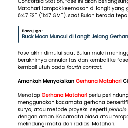
Concordia Station, fase ini akan berlangsun
Matahari tampak keemasan di langit yang 
6:47 EST (11:47 GMT), saat Bulan berada tepa
Baca juga :
Buck Moon Muncul di Langit Jelang Gerhan
Fase akhir dimulai saat Bulan mulai mening
berakhirnya annularitas dan kembali ke fa
kembali utuh pada
fourth contact
.
Amankah Menyaksikan
Gerhana Matahari
Ci
Menatap
Gerhana Matahari
perlu perlindung
menggunakan kacamata gerhana bersertifikat
surya, atau metode proyeksi seperti
pinhole 
dengan aman. Kacamata biasa atau teropong
melindungi mata dari radiasi Matahari.