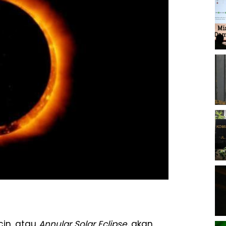
cin, atau
Annular Solar Eclipse,
akan