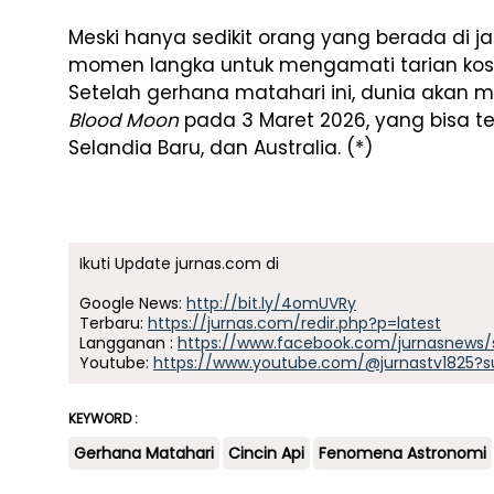
Meski hanya sedikit orang yang berada di ja
momen langka untuk mengamati tarian kosmi
Setelah gerhana matahari ini, dunia akan 
Blood Moon
pada 3 Maret 2026, yang bisa ter
Selandia Baru, dan Australia. (*)
Ikuti Update jurnas.com di
Google News:
http://bit.ly/4omUVRy
Terbaru:
https://jurnas.com/redir.php?p=latest
Langganan :
https://www.facebook.com/jurnasnews/
Youtube:
https://www.youtube.com/@jurnastv1825?s
KEYWORD :
Gerhana Matahari
Cincin Api
Fenomena Astronomi