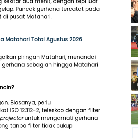
g sekitar dua menit, dengan tepi luar
gelap. Puncak gerhana tercatat pada
t di pusat Matahari.
a Matahari Total Agustus 2026
galkan piringan Matahari, menandai
se gerhana sebagian hingga Matahari
ncin?
an. Biasanya, perlu
 ISO 12312-2, teleskop dengan filter
projector
untuk mengamati gerhana
 tanpa filter tidak cukup