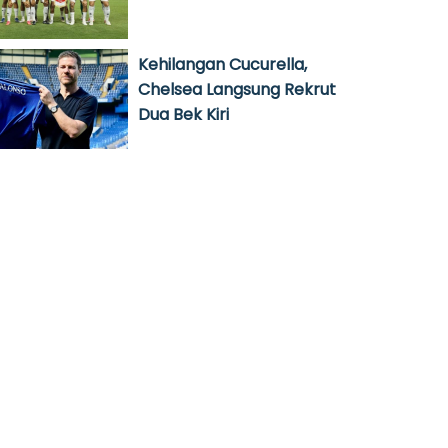
Kehilangan Cucurella,
Chelsea Langsung Rekrut
Dua Bek Kiri