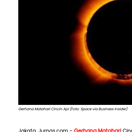
Gerhana Matahari Cincin Api (Foto: Space via Business Insider)
Jakata, Jurnas.com -
Gerhana Matahari
Cin