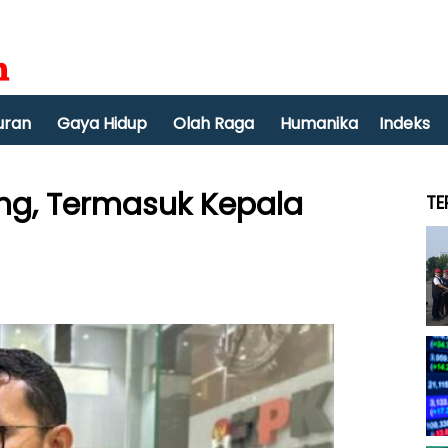
uran
Gaya Hidup
Olah Raga
Humanika
Indeks
ng, Termasuk Kepala
TE