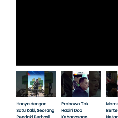
Hanya dengan
Prabowo Tak
Mome
Satu Kaki, Seorang
Hadiri Doa
Bert
Pendaki Berhasil
Kebangsaan,
Neta