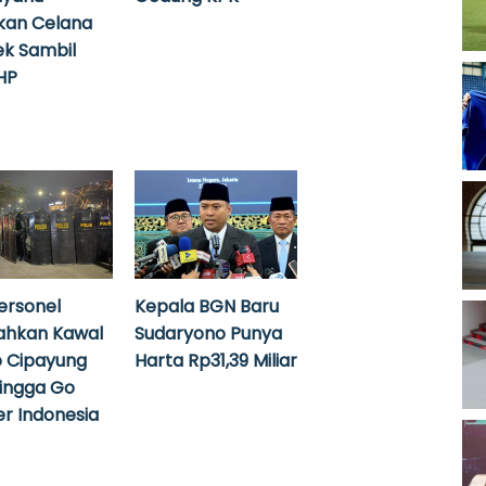
kan Celana
k Sambil
HP
ersonel
Kepala BGN Baru
ahkan Kawal
Sudaryono Punya
 Cipayung
Harta Rp31,39 Miliar
hingga Go
r Indonesia