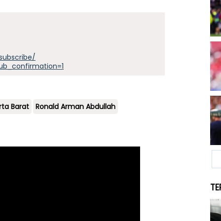
subscribe/
ub_confirmation=1
rta Barat
Ronald Arman Abdullah
TE