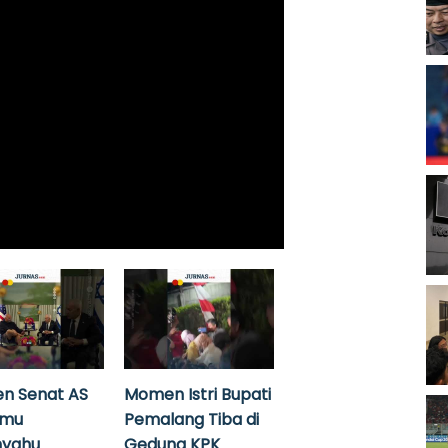
n Senat AS
Momen Istri Bupati
emu
Pemalang Tiba di
nyahu
Gedung KPK