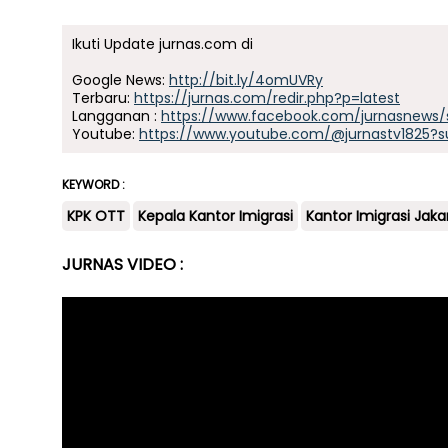
Ikuti Update jurnas.com di
Google News:
http://bit.ly/4omUVRy
Terbaru:
https://jurnas.com/redir.php?p=latest
Langganan :
https://www.facebook.com/jurnasnews/
Youtube:
https://www.youtube.com/@jurnastv1825?s
KEYWORD :
KPK OTT
Kepala Kantor Imigrasi
Kantor Imigrasi Jaka
JURNAS VIDEO :