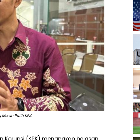
 Merah Putih KPK.
an Korupsi (KPK) menangkap belasan