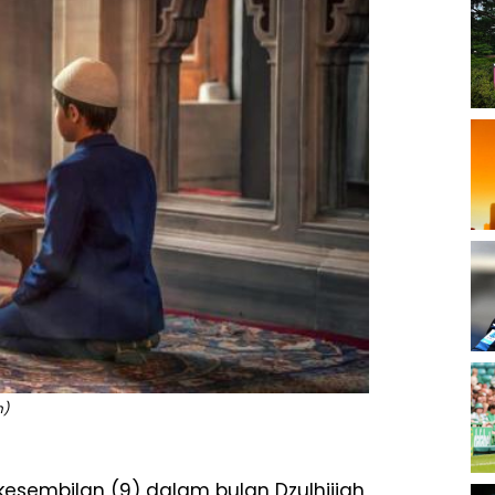
h)
kesembilan (9) dalam bulan Dzulhijjah,