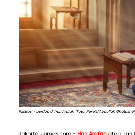
Ilustrasi - berdoa di hari Arafah (Foto: Pexels/Abdullah Ghatashe
Jakarta, Jurnas.com -
Hari Arafah
atau hari 