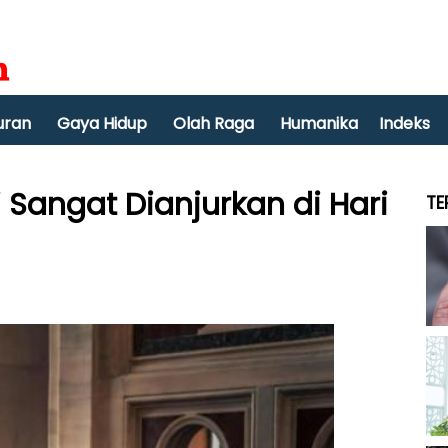
uran
Gaya Hidup
Olah Raga
Humanika
Indeks
i Sangat Dianjurkan di Hari
TE