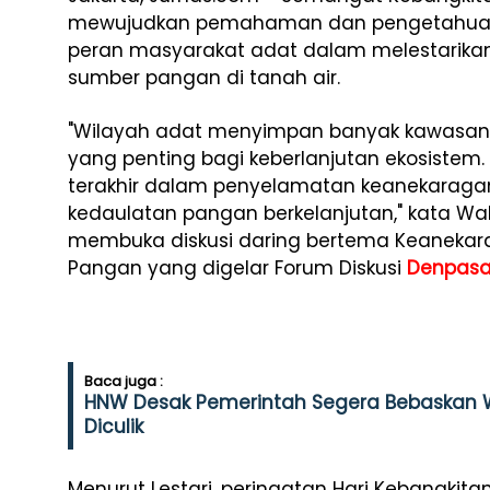
mewujudkan pemahaman dan pengetahuan a
peran masyarakat adat dalam melestarika
sumber pangan di tanah air.
"Wilayah adat menyimpan banyak kawasan 
yang penting bagi keberlanjutan ekosiste
terakhir dalam penyelamatan keanekaraga
kedaulatan pangan berkelanjutan," kata Wak
membuka diskusi daring bertema Keaneka
Pangan yang digelar Forum Diskusi
Denpasar
Baca juga :
HNW Desak Pemerintah Segera Bebaskan W
Diculik
Menurut Lestari, peringatan Hari Kebangki