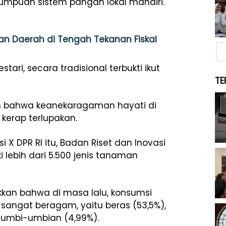
umpuan sistem pangan lokal mandiri.
n Daerah di Tengah Tekanan Fiskal
tari, secara tradisional terbukti ikut
TE
an bahwa keanekaragaman hayati di
erap terlupakan.
 X DPR RI itu, Badan Riset dan Inovasi
 lebih dari 5.500 jenis tanaman
kan bahwa di masa lalu, konsumsi
angat beragam, yaitu beras (53,5%),
n umbi-umbian (4,99%).