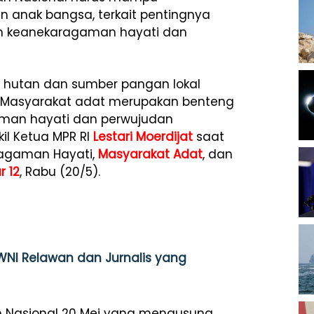
nak bangsa, terkait pentingnya
n keanekaragaman hayati dan
hutan dan sumber pangan lokal
m. Masyarakat adat merupakan benteng
man hayati dan perwujudan
il Ketua MPR RI
Lestari Moerdijat
saat
ragaman Hayati,
Masyarakat Adat
, dan
 12
, Rabu (20/5).
NI Relawan dan Jurnalis yang
tan Nasional 20 Mei yang mengusung