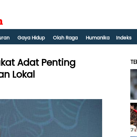
uran
Gaya Hidup
Olah Raga
Humanika
Indeks
akat Adat Penting
TE
an Lokal