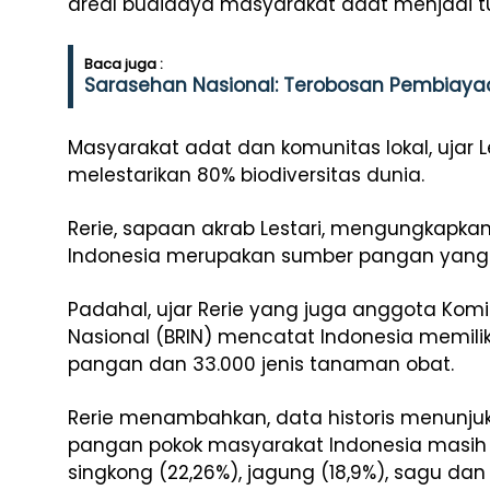
areal budidaya masyarakat adat menjadi t
Baca juga :
Sarasehan Nasional: Terobosan Pembiayaa
Masyarakat adat dan komunitas lokal, ujar Les
melestarikan 80% biodiversitas dunia.
Rerie, sapaan akrab Lestari, mengungkapk
Indonesia merupakan sumber pangan yang k
Padahal, ujar Rerie yang juga anggota Komisi
Nasional (BRIN) mencatat Indonesia memiliki
pangan dan 33.000 jenis tanaman obat.
Rerie menambahkan, data historis menunjuk
pangan pokok masyarakat Indonesia masih s
singkong (22,26%), jagung (18,9%), sagu da