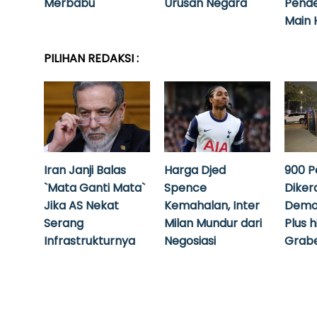
Merbabu
Urusan Negara
Pende
Main 
PILIHAN REDAKSI :
Iran Janji Balas
Harga Djed
900 P
`Mata Ganti Mata`
Spence
Diker
Jika AS Nekat
Kemahalan, Inter
Demo
Serang
Milan Mundur dari
Plus 
Infrastrukturnya
Negosiasi
Grabe