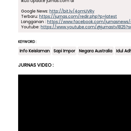
Ikuti Update jurnas.com di
Google News:
http://bit.ly/4omUVRy
Terbaru:
https://jurnas.com/redir.php?p=latest
Langganan :
https://www.facebook.com/jurnasnews/
Youtube:
https://www.youtube.com/@jurnastv1825?s
KEYWORD :
Info Keislaman
Sapi Impor
Negara Australia
Idul Ad
JURNAS VIDEO :