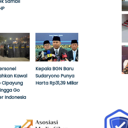
k Sambil
HP
ersonel
Kepala BGN Baru
ahkan Kawal
Sudaryono Punya
 Cipayung
Harta Rp31,39 Miliar
hingga Go
r Indonesia