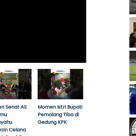
n Senat AS
Momen Istri Bupati
emu
Pemalang Tiba di
nyahu
Gedung KPK
kan Celana