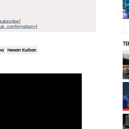
subscribe/
ub_confirmation=1
TE
ha
Hewan Kurban