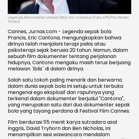
Legenda Manchester United (MU), Eric Cantona (Foto: EPA/The Straits
Times)
Cannes, Jurnas.com - Legenda sepak bola
Prancis, Eric Cantona, mengungkapkan bahwa
dirinya telah menjalani terapi psikis atau
psikoterapi sejak berusia 20 tahun. Namun, dalam
sebuah film dokumenter tentang perjalanan
hidupnya, Cantono mengaku masih terus berjuang
melawan `iblis` di dalam dirinya.
Salah satu tokoh paling menarik dan berwarna
dalam dunia sepak bola ini setuju untuk terbuka
mengenai ego eksplosif dan rapuhnya yang
terkenal dalam dokumenter berjudul "Cantona",
yang merupakan satu dari dua dokumenter sepak
bola yang tayang perdana di Festival Film Cannes.
Film berdurasi 115 menit karya sutradara asal
Inggris, David Tryhorn dan Ben Nicholas, ini
menampilkan sesi wawancara mendalam