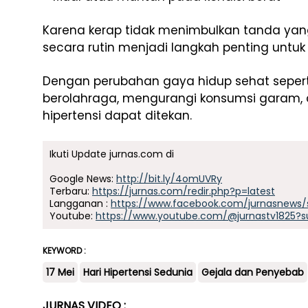
Karena kerap tidak menimbulkan tanda yan
secara rutin menjadi langkah penting untuk 
Dengan perubahan gaya hidup sehat sepert
berolahraga, mengurangi konsumsi garam, da
hipertensi dapat ditekan.
Ikuti Update jurnas.com di
Google News:
http://bit.ly/4omUVRy
Terbaru:
https://jurnas.com/redir.php?p=latest
Langganan :
https://www.facebook.com/jurnasnews/
Youtube:
https://www.youtube.com/@jurnastv1825?s
KEYWORD :
17 Mei
Hari Hipertensi Sedunia
Gejala dan Penyebab
JURNAS VIDEO :