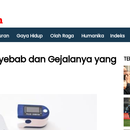
uran
Gaya Hidup
Olah Raga
Humanika
Indeks
enyebab dan Gejalanya yang
TE