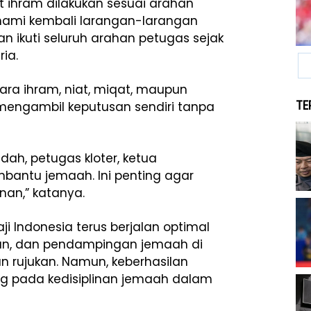
 ihram dilakukan sesuai arahan
hami kembali larangan-larangan
an ikuti seluruh arahan petugas sejak
ria.
ara ihram, niat, miqat, maupun
TE
mengambil keputusan sendiri tanpa
ah, petugas kloter, ketua
antu jemaah. Ini penting agar
unan,” katanya.
 Indonesia terus berjalan optimal
tan, dan pendampingan jemaah di
tan rujukan. Namun, keberhasilan
g pada kedisiplinan jemaah dalam