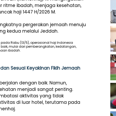
r ritme ibadah, menjaga kesehatan,
cak haji 1447 H/2026 M.
ningkatnya pergerakan jemaah menuju
g kedua melalui Jeddah.
ada Rabu (13/5), operasional haji Indonesia
 baik, mulai dari pemberangkatan, kedatangan,
inaan ibadah.
dan Sesuai Keyakinan Fikih Jemaah
s berjalan dengan baik. Namun,
sehatan menjadi sangat penting.
batasi aktivitas yang tidak
ivitas di luar hotel, terutama pada
menhaj.