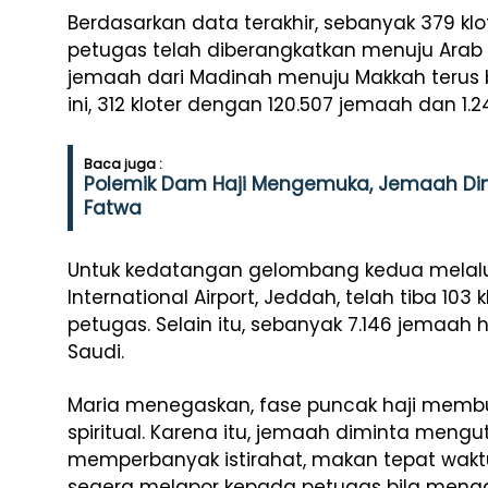
Berdasarkan data terakhir, sebanyak 379 kl
petugas telah diberangkatkan menuju Arab 
jemaah dari Madinah menuju Makkah terus 
ini, 312 kloter dengan 120.507 jemaah dan 1.
Baca juga :
Polemik Dam Haji Mengemuka, Jemaah Dim
Fatwa
Untuk kedatangan gelombang kedua melalui
International Airport, Jeddah, telah tiba 10
petugas. Selain itu, sebanyak 7.146 jemaah h
Saudi.
Maria menegaskan, fase puncak haji membut
spiritual. Karena itu, jemaah diminta meng
memperbanyak istirahat, makan tepat waktu
segera melapor kepada petugas bila menga