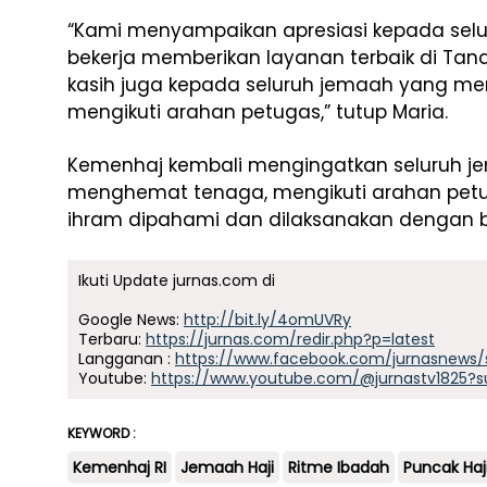
“Kami menyampaikan apresiasi kepada selur
bekerja memberikan layanan terbaik di Tan
kasih juga kepada seluruh jemaah yang menj
mengikuti arahan petugas,” tutup Maria.
Kemenhaj kembali mengingatkan seluruh j
menghemat tenaga, mengikuti arahan petu
ihram dipahami dan dilaksanakan dengan b
Ikuti Update jurnas.com di
Google News:
http://bit.ly/4omUVRy
Terbaru:
https://jurnas.com/redir.php?p=latest
Langganan :
https://www.facebook.com/jurnasnews/
Youtube:
https://www.youtube.com/@jurnastv1825?s
KEYWORD :
Kemenhaj RI
Jemaah Haji
Ritme Ibadah
Puncak Haj