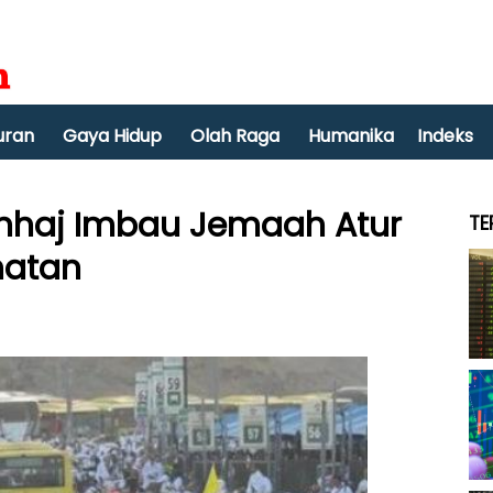
uran
Gaya Hidup
Olah Raga
Humanika
Indeks
enhaj Imbau Jemaah Atur
TE
hatan