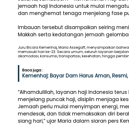
jemaah haji Indonesia untuk mulai mengatu
dan menghemat tenaga menjelang fase pun
Imbauan tersebut disampaikan seiring me
Makkah serta kedatangan jemaah gelomban
Juru Bicara Kemenhaj, Maria Assegaff, menyampaikan bahwa p
memasuki hari ke-23. Secara umum, seluruh layanan berjalan
akomodasi, konsumsi, transportasi, kesehatan, hingga pemb
Baca juga :
Kemenhaj: Bayar Dam Harus Aman, Resmi, 
“Alhamdulillah, layanan haji Indonesia teru
menjelang puncak haji, disiplin menjaga ke
Jemaah perlu mulai menyimpan energi, mem
mendesak, dan tidak memaksakan diri berakt
siang hari,” ujar Maria dalam siaran pers Ke