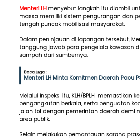
Menteri LH
menyebut
langkah
itu
diambil
un
massa
memiliki
sistem
pengurangan
dan
p
tengah
puncak
mobilisasi
masyarakat
.
Dalam
peninjauan
di
lapangan
tersebut
, Me
tanggung
jawab
para
pengelola
kawasan
d
sampah
dari
sumbernya
.
Baca juga :
Menteri LH Minta Komitmen Daerah Pacu P
Melalui
inspeksi
itu
, KLH/BPLH
memastikan
ke
pengangkutan
berkala
,
serta
penguatan
koo
jalan
tol
dengan
pemerintah
daerah
demi
area
publik
.
Selain
melakukan
pemantauan
sarana
pras