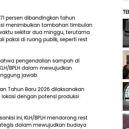
TE
,71
persen
dibandingkan
tahun
si
menimbulkan
tambahan
timbulan
waktu
sekitar
dua
minggu
,
terutama
li
pakai
di
ruang
publik
,
seperti
rest
bahwa
pengendalian
sampah
di
KLH/BPLH
dalam
mewujudkan
anggung
jawab
.
dan
Tahun
Baru
2026
dilaksanakan
h
lokasi
dengan
potensi
produksi
sanksi
ini
, KLH/BPLH
mendorong
rest
ategis
dalam
mewujudkan
budaya