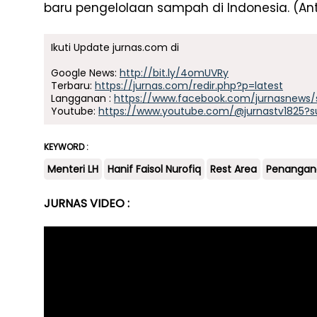
baru
pengelolaan
sampah
di Indonesia. (An
Ikuti Update jurnas.com di
Google News:
http://bit.ly/4omUVRy
Terbaru:
https://jurnas.com/redir.php?p=latest
Langganan :
https://www.facebook.com/jurnasnews/
Youtube:
https://www.youtube.com/@jurnastv1825?s
KEYWORD :
Menteri LH
Hanif Faisol Nurofiq
Rest Area
Penangan
JURNAS VIDEO :