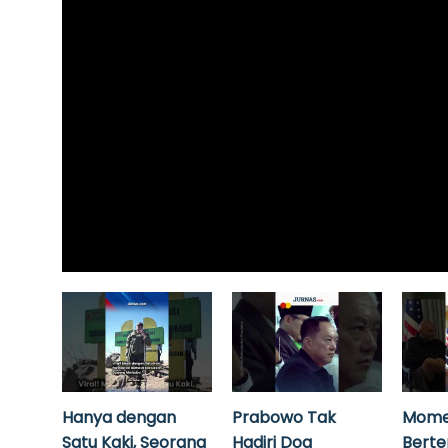
Hanya dengan
Prabowo Tak
Mome
Satu Kaki, Seorang
Hadiri Doa
Bert