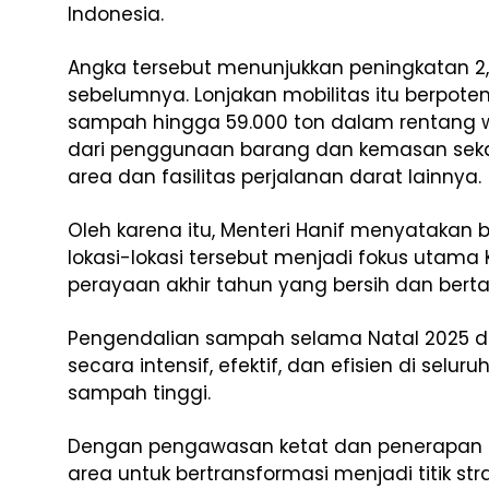
Indonesia.
Angka
tersebut
menunjukkan
peningkatan
2
sebelumnya
.
Lonjakan
mobilitas
itu
berpoten
sampah
hingga
59.000 ton
dalam
rentang
dari
penggunaan
barang
dan
kemasan
seka
area dan
fasilitas
perjalanan
darat
lainnya
.
Oleh
karena
itu
, Menteri Hanif
menyatakan
lokasi-lokasi
tersebut
menjadi
fokus
utama
perayaan
akhir
tahun
yang
bersih
dan
bert
Pengendalian
sampah
selama
Natal 2025 
secara
intensif
,
efektif
, dan
efisien
di
seluru
sampah
tinggi
.
Dengan
pengawasan
ketat
dan
penerapan
area
untuk
bertransformasi
menjadi
titik
str