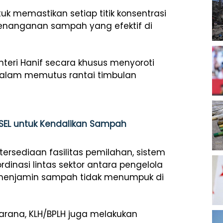
tuk
memastikan
setiap
titik
konsentrasi
enanganan
sampah
yang
efektif
di
nteri Hanif
secara
khusus
menyoroti
alam
memutus
rantai
timbulan
SEL untuk Kendalikan Sampah
tersediaan
fasilitas
pemilahan
,
sistem
rdinasi
lintas
sektor
antara
pengelola
menjamin
sampah
tidak
menumpuk
di
arana
, KLH/BPLH juga
melakukan