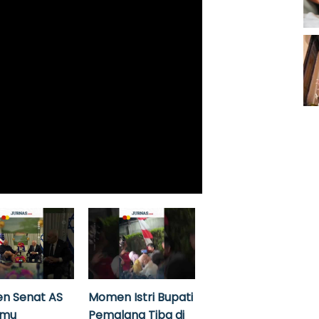
n Senat AS
Momen Istri Bupati
emu
Pemalang Tiba di