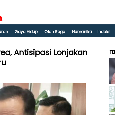
uran
Gaya Hidup
Olah Raga
Humanika
Indeks
rea, Antisipasi Lonjakan
TE
ru