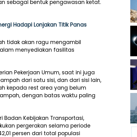
an
sebagai
bentuk
pengawasan
ketat
.
ergi Hadapi Lonjakan Titik Panas
ah
tidak
akan
ragu
mengambil
alam
menyediakan
fasilitas
erian
Pekerjaan
Umum
,
saat
ini
juga
sampah
dari
satu
sisi
, dan
dari
sisi
lain,
ah
kepada
rest area yang
belum
sampah
,
dengan
batas
waktu
paling
ri
Badan
Kebijakan
Transportasi
,
kukan
pergerakan
selama
periode
2,01
persen
dari
total
populasi