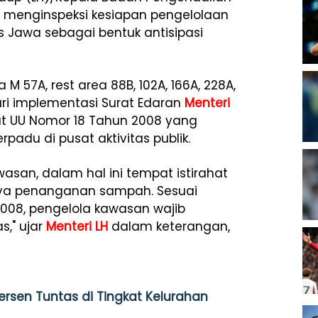
menginspeksi
kesiapan
pengelolaan
ns
Jawa
sebagai
bentuk
antisipasi
a M 57A, rest area 88B, 102A, 166A, 228A,
ri
implementasi
Surat
Edaran
Menteri
t
UU
Nomor
18
Tahun
2008 yang
erpadu
di
pusat
aktivitas
publik
.
wasan
,
dalam
hal
ini
tempat
istirahat
ya
penanganan
sampah
.
Sesuai
008,
pengelola
kawasan
wajib
as
,"
ujar
Menteri LH
dalam keterangan,
ersen Tuntas di Tingkat Kelurahan