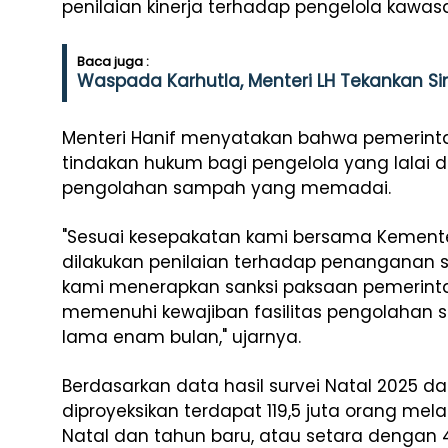
penilaian
kinerja
terhadap
pengelola
kawas
Baca juga :
Waspada Karhutla, Menteri LH Tekankan Sin
Menteri Hanif
menyatakan
bahwa
pemerint
tindakan
hukum
bagi
pengelola
yang
lalai
d
pengolahan
sampah
yang
memadai
.
"
Sesuai
kesepakatan
kami
bersama
Kement
dilakukan
penilaian
terhadap
penanganan
kami
menerapkan
sanksi
paksaan
pemerint
memenuhi
kewajiban
fasilitas
pengolahan
lama
enam
bulan
,"
ujarnya
.
Berdasarkan
data
hasil
survei
Natal 2025
da
diproyeksikan
terdapat
119,5
juta
orang
mela
Natal dan
tahun
baru
,
atau
setara
dengan
4