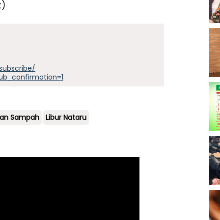
t)
subscribe/
ub_confirmation=1
an Sampah
Libur Nataru