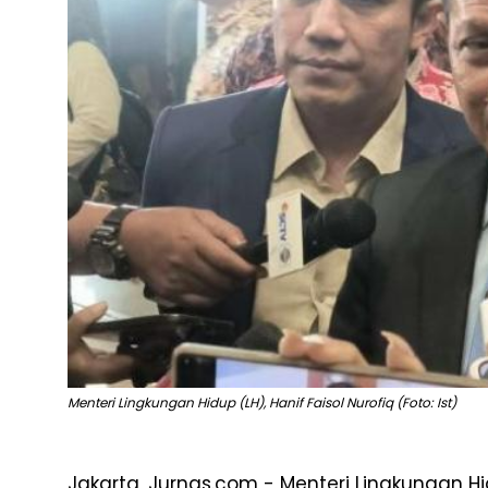
Menteri Lingkungan Hidup (LH), Hanif Faisol Nurofiq (Foto: Ist)
Jakarta, Jurnas.com -
Menteri
Lingkungan
H