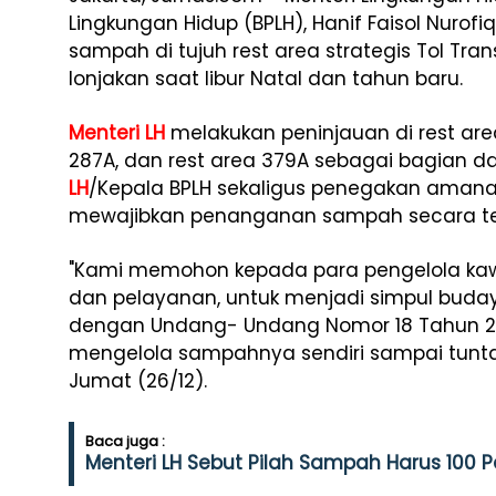
Lingkungan Hidup (BPLH), Hanif
Faisol
Nurofiq
sampah
di
tujuh
rest area
strategis
Tol Tra
lonjakan
saat
libur
Natal dan
tahun
baru
.
Menteri LH
melakukan
peninjauan
di rest are
287A, dan rest area 379A
sebagai
bagian
da
LH
/
Kepala
BPLH
sekaligus
penegakan
amana
mewajibkan
penanganan
sampah
secara
t
"Kami
memohon
kepada
para
pengelola
ka
dan
pelayanan
,
untuk
menjadi
simpul
buda
dengan
Undang
-
Undang
Nomor
18
Tahun
2
mengelola
sampahnya
sendiri
sampai
tunt
Jumat (26/12).
Baca juga :
Menteri LH Sebut Pilah Sampah Harus 100 P