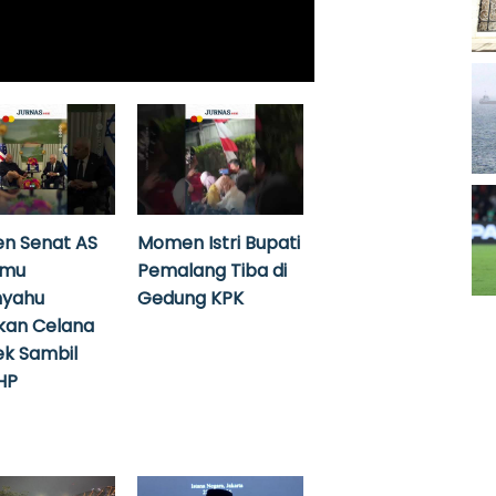
n Senat AS
Momen Istri Bupati
emu
Pemalang Tiba di
nyahu
Gedung KPK
kan Celana
k Sambil
HP