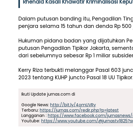
Rhenald Kasali Khawatir Kriminalisasi Kep
Dalam putusan banding itu, Pengadilan Tin
penjara selama 15 tahun dan denda Rp 500 ju
Hukuman pidana badan yang dijatuhkan Pen
putusan Pengadilan Tipikor Jakarta, semen
dari sebelumnya sebesar Rp 1 miliar subsider
Kerry Riza terbukti melanggar Pasal 603 jun
2023 tentang KUHP juncto Pasal 18 UU Tipikor
Ikuti Update jurnas.com di
Google News:
http://bit.ly/4omUVRy
Terbaru:
https://jurnas.com/redir.php?p=latest
Langganan :
https://www.facebook.com/jurnasnews/
Youtube:
https://www.youtube.com/@jurnastv1825?s