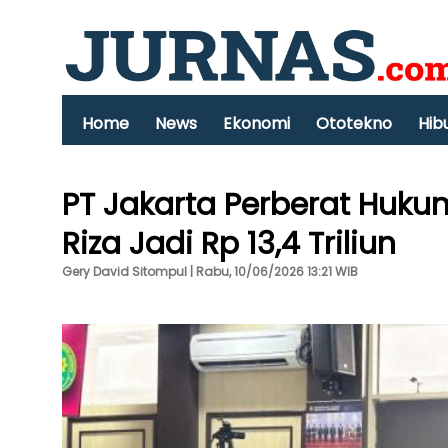
Home
News
Ekonomi
Ototekno
Hib
PT Jakarta Perberat Huku
Riza Jadi Rp 13,4 Triliun
Gery David Sitompul | Rabu, 10/06/2026 13:21 WIB