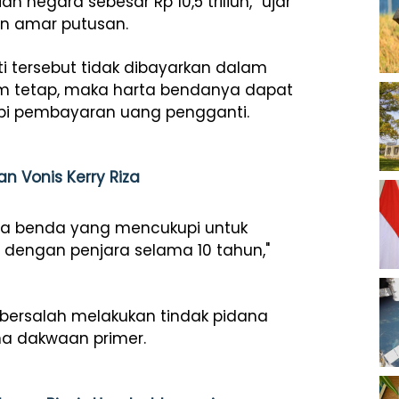
 negara sebesar Rp 10,5 triliun,” ujar
an amar putusan.
 tersebut tidak dibayarkan dalam
um tetap, maka harta bendanya dapat
tupi pembayaran uang pengganti.
an Vonis Kerry Riza
ta benda yang mencukupi untuk
dengan penjara selama 10 tahun,"
 bersalah melakukan tindak pidana
a dakwaan primer.