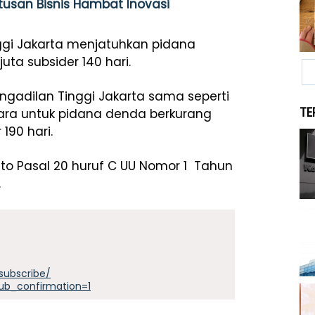
utusan Bisnis Hambat Inovasi
ggi Jakarta menjatuhkan pidana
ta subsider 140 hari.
gadilan Tinggi Jakarta sama seperti
TE
tara untuk pidana denda berkurang
 190 hari.
cto Pasal 20 huruf C UU Nomor 1 Tahun
.
subscribe/
ub_confirmation=1