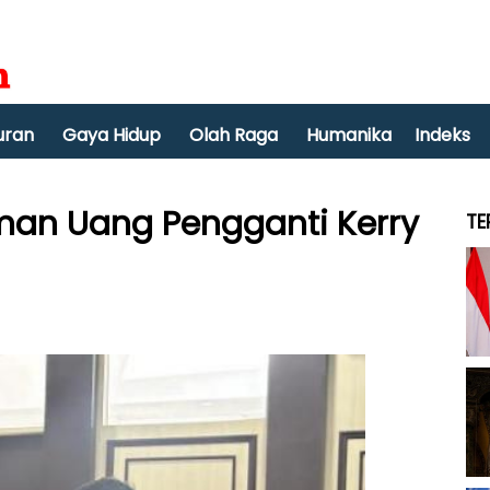
uran
Gaya Hidup
Olah Raga
Humanika
Indeks
man Uang Pengganti Kerry
TE