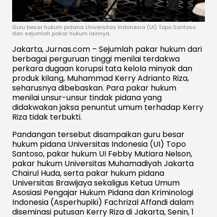
Guru besar hukum pidana Universitas Indonesia (UI) Topo Santoso
dan sejumlah pakar hukum lainnya.
Jakarta, Jurnas.com – Sejumlah pakar hukum dari
berbagai perguruan tinggi menilai terdakwa
perkara dugaan korupsi tata kelola minyak dan
produk kilang, Muhammad Kerry Adrianto Riza,
seharusnya dibebaskan. Para pakar hukum
menilai unsur-unsur tindak pidana yang
didakwakan jaksa penuntut umum terhadap Kerry
Riza tidak terbukti.
Pandangan tersebut disampaikan guru besar
hukum pidana Universitas Indonesia (UI) Topo
Santoso, pakar hukum UI Febby Mutiara Nelson,
pakar hukum Universitas Muhamadiyah Jakarta
Chairul Huda, serta pakar hukum pidana
Universitas Brawijaya sekaligus Ketua Umum
Asosiasi Pengajar Hukum Pidana dan Kriminologi
Indonesia (Asperhupiki) Fachrizal Affandi dalam
diseminasi putusan Kerry Riza di Jakarta, Senin, 1