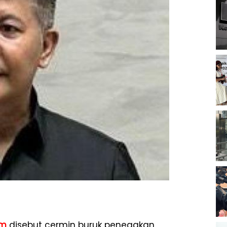
im
disebut cermin buruk penegakan