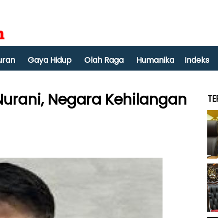
uran
Gaya Hidup
Olah Raga
Humanika
Indeks
urani, Negara Kehilangan
TE