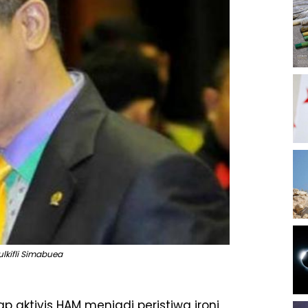
Zulkifli Simabuea
ap aktivis HAM menjadi peristiwa ironi