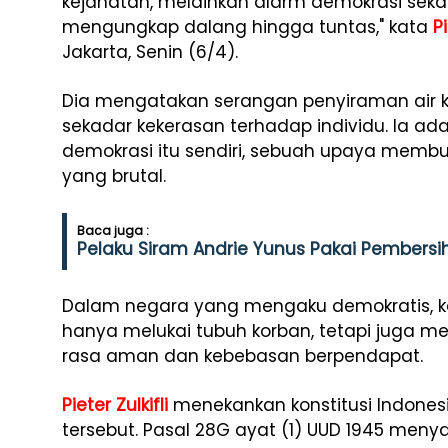
kejahatan, melainkan alarm demokrasi sekal
mengungkap dalang hingga tuntas," kata
Pi
Jakarta, Senin (6/4).
Dia mengatakan serangan penyiraman air k
sekadar kekerasan terhadap individu. Ia ad
demokrasi itu sendiri, sebuah upaya membung
yang brutal.
Baca juga :
Pelaku Siram Andrie Yunus Pakai Pembersih
Dalam negara yang mengaku demokratis, ka
hanya melukai tubuh korban, tetapi juga me
rasa aman dan kebebasan berpendapat.
Pieter Zulkifli
menekankan konstitusi Indones
tersebut. Pasal 28G ayat (1) UUD 1945 meny