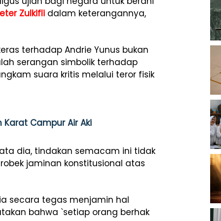
igus ujian bagi negara untuk berani
eter Zulkifli
dalam keterangannya,
eras terhadap Andrie Yunus bukan
alah serangan simbolik terhadap
kam suara kritis melalui teror fisik
 Karat Campur Air Aki
ta dia, tindakan semacam ini tidak
robek jaminan konstitusional atas
ia secara tegas menjamin hal
atakan bahwa `setiap orang berhak