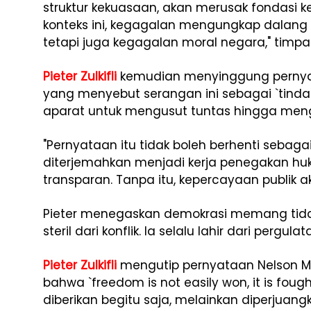
struktur kekuasaan, akan merusak fondasi k
konteks ini, kegagalan mengungkap dalan
tetapi juga kegagalan moral negara," timpa
Pieter Zulkifli
kemudian menyinggung pernyat
yang menyebut serangan ini sebagai `tind
aparat untuk mengusut tuntas hingga men
"Pernyataan itu tidak boleh berhenti sebagai r
diterjemahkan menjadi kerja penegakan hu
transparan. Tanpa itu, kepercayaan publik ak
Pieter menegaskan demokrasi memang tid
steril dari konflik. Ia selalu lahir dari perg
Pieter Zulkifli
mengutip pernyataan Nelson 
bahwa `freedom is not easily won, it is fou
diberikan begitu saja, melainkan diperjuang