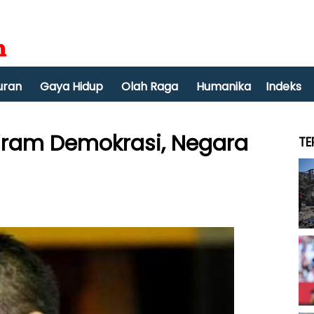
uran
Gaya Hidup
Olah Raga
Humanika
Indeks
yiram Demokrasi, Negara
TE