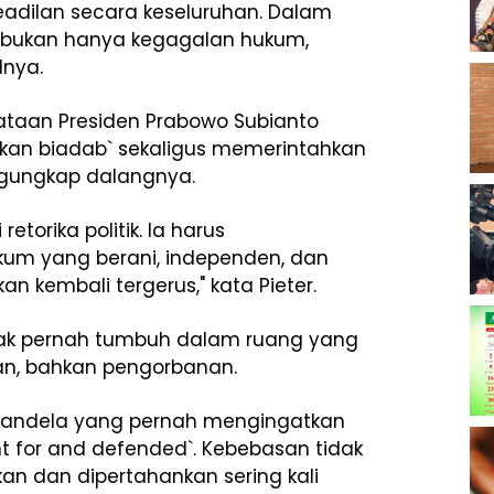
eadilan secara keseluruhan. Dalam
g bukan hanya kegagalan hukum,
lnya.
aan Presiden Prabowo Subianto
akan biadab` sekaligus memerintahkan
gungkap dalangnya.
etorika politik. Ia harus
kum yang berani, independen, dan
an kembali tergerus," kata Pieter.
ak pernah tumbuh dalam ruang yang
ulatan, bahkan pengorbanan.
Mandela yang pernah mengingatkan
ght for and defended`. Kebebasan tidak
kan dan dipertahankan sering kali