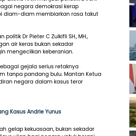
ebagai negara demokrasi kerap
api diam-diam membiarkan rasa takut
tik Dr Pieter C Zulkifli SH., MH.,
gan air keras bukan sekadar
gin mengecilkan keberanian.
bagai gejala serius retaknya
 tanpa pandang bulu. Mantan Ketua
diran negara dalam kasus teror
ang Kasus Andrie Yunus
jah gelap kekuasaan, bukan sekadar