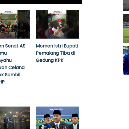
n Senat AS
Momen Istri Bupati
emu
Pemalang Tiba di
nyahu
Gedung KPK
kan Celana
k Sambil
HP