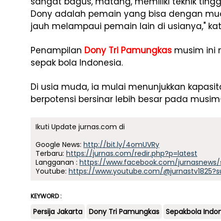
sangat bagus, matang, memiliki teknik tingg
Dony adalah pemain yang bisa dengan mudah
jauh melampaui pemain lain di usianya," kat
Penampilan
Dony Tri Pamungkas
musim ini m
sepak bola Indonesia.
Di usia muda, ia mulai menunjukkan kapas
berpotensi bersinar lebih besar pada musi
Ikuti Update jurnas.com di
Google News:
http://bit.ly/4omUVRy
Terbaru:
https://jurnas.com/redir.php?p=latest
Langganan :
https://www.facebook.com/jurnasnews/
Youtube:
https://www.youtube.com/@jurnastv1825?s
KEYWORD :
Persija Jakarta
Dony Tri Pamungkas
Sepakbola Indo