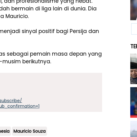
i, dan profesionalisme yang hebat.
 bermain di liga lain di dunia. Dia
a Mauricio.
enjadi sinyal positif bagi Persija dan
TE
itas sebagai pemain masa depan yang
m-musim berikutnya.
subscribe/
ub_confirmation=1
nesia
Mauricio Souza