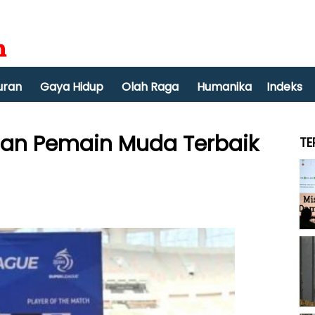
uran
Gaya Hidup
Olah Raga
Humanika
Indeks
aan Pemain Muda Terbaik
TE