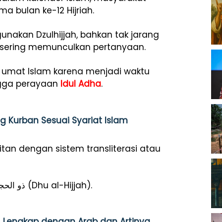
 bulan ke-12 Hijriah.
nakan Dzulhijjah, bahkan tak jarang
i sering memunculkan pertanyaan.
i umat Islam karena menjadi waktu
ngga perayaan
Idul Adha
.
 Kurban Sesuai Syariat Islam
itan dengan sistem transliterasi atau
Dalam bahasa Arab, nama bulan ini ditulis ذو الحجة (Dhu al-Hijjah).
 Lengkap dengan Arab dan Artinya