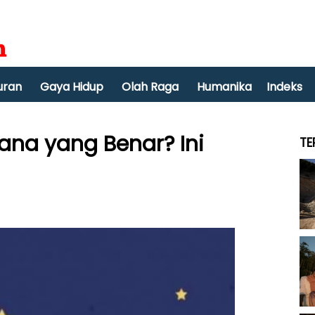
uran
Gaya Hidup
Olah Raga
Humanika
Indeks
Mana yang Benar? Ini
TE