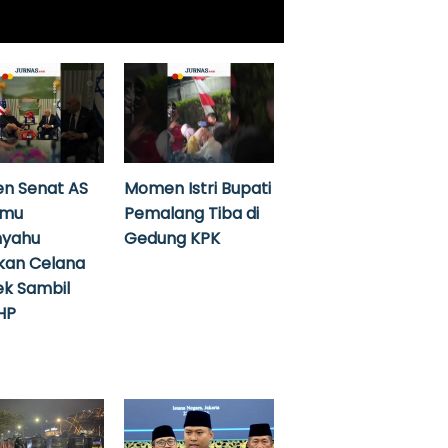
n Senat AS
Momen Istri Bupati
emu
Pemalang Tiba di
nyahu
Gedung KPK
kan Celana
k Sambil
HP