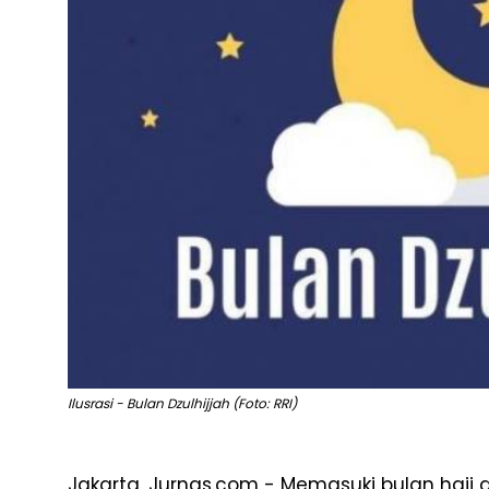
Ilusrasi - Bulan Dzulhijjah (Foto: RRI)
Jakarta, Jurnas.com - Memasuki bulan haji