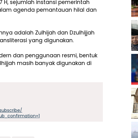
7 H, sejumlah instansi pemerintah
dalam agenda pemantauan hilal dan
nnya adalah Zulhijah dan Dzulhijjah
sliterasi yang digunakan.
dern dan penggunaan resmi, bentuk
lhijjah masih banyak digunakan di
subscribe/
ub_confirmation=1