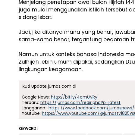
Menjelang penetapan awal bulan Hijriah 144
juga mulai menggunakan istilah tersebut 
sidang isbat.
Jadi, jika ditanya mana yang benar, jawaba
sama-sama benar, tergantung pedoman tran
Namun untuk konteks bahasa Indonesia mo
Zulhijah lebih umum dipakai, sedangkan Dzu
lingkungan keagamaan.
Ikuti Update jurnas.com di
Google News:
http://bit.ly/4omUVRy
Terbaru:
https://jurnas.com/redir.php?p=latest
Langganan :
https://www.facebook.com/jurnasnews/
Youtube:
https://www.youtube.com/@jurnastv1825?s
KEYWORD :