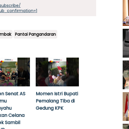
subscribe/
ub_confirmation=1
Ombak
Pantai Pangandaran
n Senat AS
Momen Istri Bupati
emu
Pemalang Tiba di
nyahu
Gedung KPK
kan Celana
k Sambil