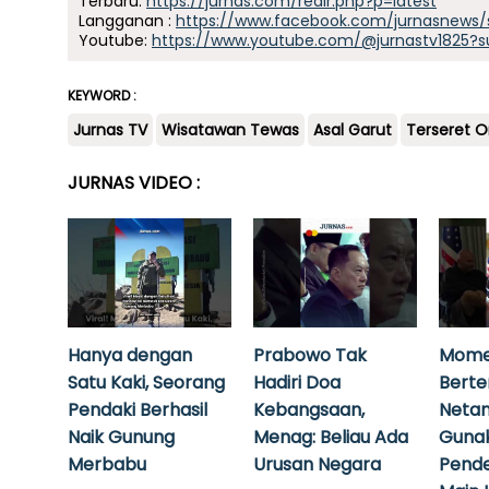
Terbaru:
https://jurnas.com/redir.php?p=latest
Langganan :
https://www.facebook.com/jurnasnews/
Youtube:
https://www.youtube.com/@jurnastv1825?s
KEYWORD :
Jurnas TV
Wisatawan Tewas
Asal Garut
Terseret 
JURNAS VIDEO :
Hanya dengan
Prabowo Tak
Mome
Satu Kaki, Seorang
Hadiri Doa
Bert
Pendaki Berhasil
Kebangsaan,
Neta
Naik Gunung
Menag: Beliau Ada
Guna
Merbabu
Urusan Negara
Pende