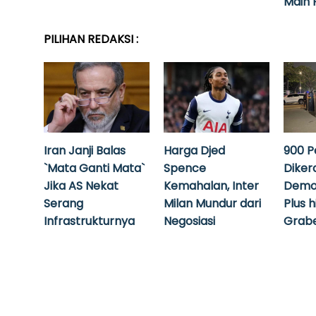
Main 
PILIHAN REDAKSI :
Iran Janji Balas
Harga Djed
900 P
`Mata Ganti Mata`
Spence
Diker
Jika AS Nekat
Kemahalan, Inter
Demo
Serang
Milan Mundur dari
Plus 
Infrastrukturnya
Negosiasi
Grabe