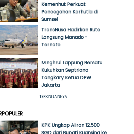
Kemenhut Perkuat
Pencegahan Karhutla di
Sumsel
TransNusa Hadirkan Rute
Langsung Manado -
Ternate
Minghrul Lappung Bersatu
Kukuhkan Septriana
Tangkary Ketua DPW
Jakarta
TERKINI LAINNYA
RPOPULER
KPK Ungkap Aliran 12.500
SGD dari Bupati Kuansing ke