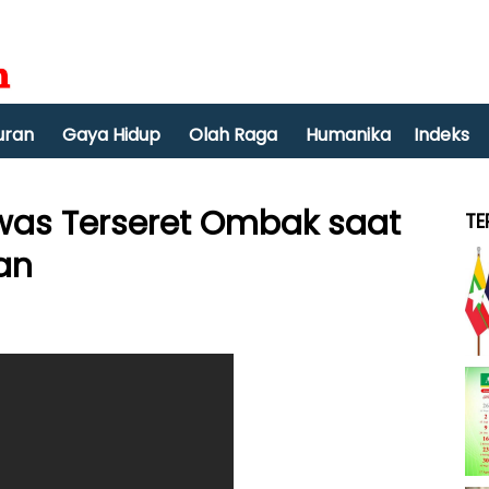
uran
Gaya Hidup
Olah Raga
Humanika
Indeks
was Terseret Ombak saat
TE
an