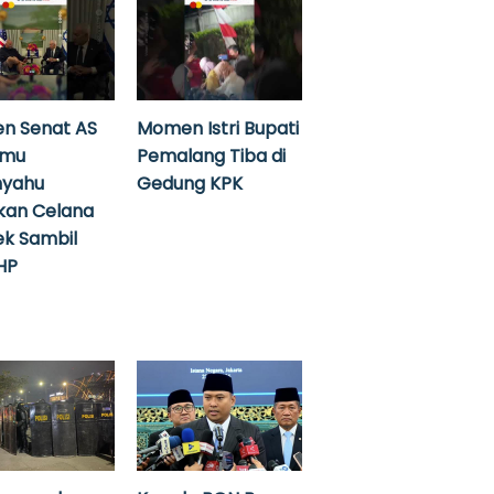
n Senat AS
Momen Istri Bupati
emu
Pemalang Tiba di
nyahu
Gedung KPK
kan Celana
k Sambil
HP