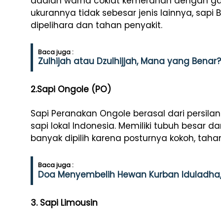
adalah warna coklat kemerahan dengan garis
ukurannya tidak sebesar jenis lainnya, sapi
dipelihara dan tahan penyakit.
Baca juga :
Zulhijah atau Dzulhijjah, Mana yang Benar?
2.Sapi Ongole (PO)
Sapi Peranakan Ongole berasal dari persila
sapi lokal Indonesia. Memiliki tubuh besar da
banyak dipilih karena posturnya kokoh, tah
Baca juga :
Doa Menyembelih Hewan Kurban Iduladha,
3. Sapi Limousin