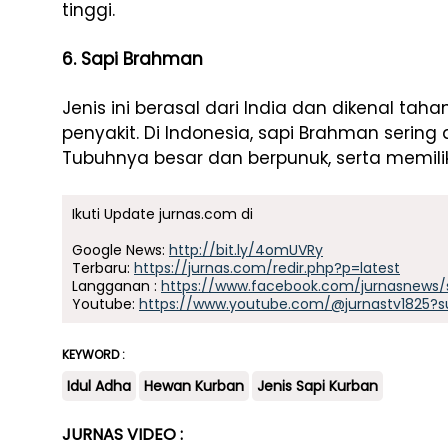
tinggi.
6. Sapi Brahman
Jenis ini berasal dari India dan dikenal ta
penyakit. Di Indonesia, sapi Brahman sering 
Tubuhnya besar dan berpunuk, serta memiliki
Ikuti Update jurnas.com di
Google News:
http://bit.ly/4omUVRy
Terbaru:
https://jurnas.com/redir.php?p=latest
Langganan :
https://www.facebook.com/jurnasnews/
Youtube:
https://www.youtube.com/@jurnastv1825?s
KEYWORD :
Idul Adha
Hewan Kurban
Jenis Sapi Kurban
JURNAS VIDEO :