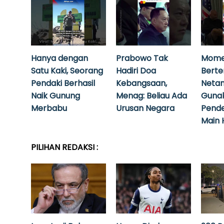
Hanya dengan
Prabowo Tak
Mome
Satu Kaki, Seorang
Hadiri Doa
Bert
Pendaki Berhasil
Kebangsaan,
Neta
Naik Gunung
Menag: Beliau Ada
Guna
Merbabu
Urusan Negara
Pende
Main 
PILIHAN REDAKSI :