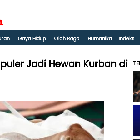
uran
Gaya Hidup
Olah Raga
Humanika
Indeks
opuler Jadi Hewan Kurban di
TE