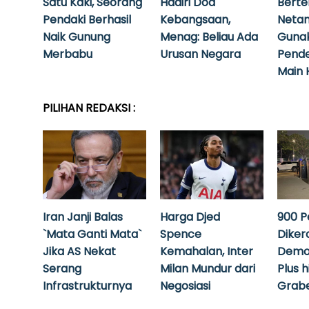
Satu Kaki, Seorang
Hadiri Doa
Bert
Pendaki Berhasil
Kebangsaan,
Neta
Naik Gunung
Menag: Beliau Ada
Guna
Merbabu
Urusan Negara
Pende
Main 
PILIHAN REDAKSI :
Iran Janji Balas
Harga Djed
900 P
`Mata Ganti Mata`
Spence
Diker
Jika AS Nekat
Kemahalan, Inter
Demo
Serang
Milan Mundur dari
Plus 
Infrastrukturnya
Negosiasi
Grabe