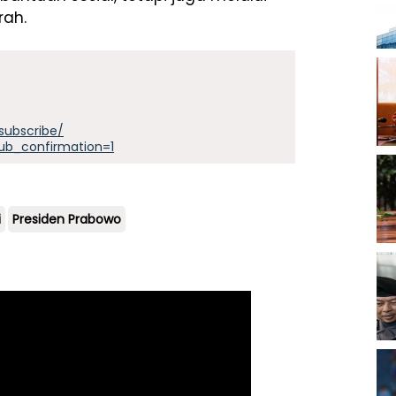
rah.
subscribe/
ub_confirmation=1
i
Presiden Prabowo