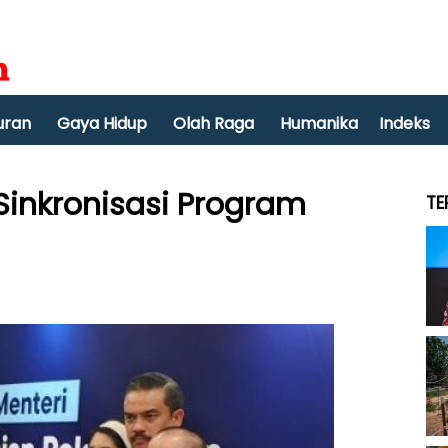
uran
Gaya Hidup
Olah Raga
Humanika
Indeks
inkronisasi Program
TE