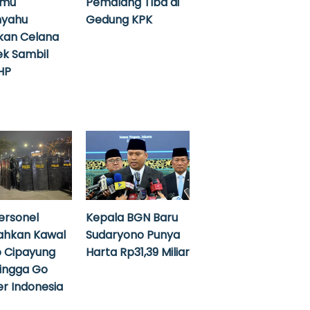
emu
Pemalang Tiba di
nyahu
Gedung KPK
kan Celana
k Sambil
HP
ersonel
Kepala BGN Baru
ahkan Kawal
Sudaryono Punya
 Cipayung
Harta Rp31,39 Miliar
hingga Go
r Indonesia