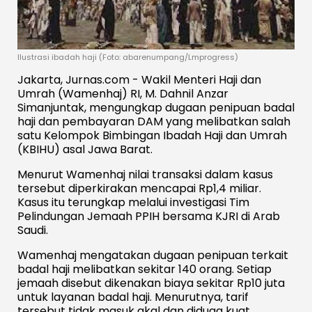
Ilustrasi ibadah haji (Foto: abarenumpang/Lmprogress)
Jakarta, Jurnas.com - Wakil Menteri Haji dan
Umrah (Wamenhaj) RI, M. Dahnil Anzar
Simanjuntak, mengungkap dugaan penipuan badal
haji dan pembayaran DAM yang melibatkan salah
satu Kelompok Bimbingan Ibadah Haji dan Umrah
(KBIHU) asal Jawa Barat.
Menurut Wamenhaj nilai transaksi dalam kasus
tersebut diperkirakan mencapai Rp1,4 miliar.
Kasus itu terungkap melalui investigasi Tim
Pelindungan Jemaah PPIH bersama KJRI di Arab
Saudi.
Wamenhaj mengatakan dugaan penipuan terkait
badal haji melibatkan sekitar 140 orang. Setiap
jemaah disebut dikenakan biaya sekitar Rp10 juta
untuk layanan badal haji. Menurutnya, tarif
tersebut tidak masuk akal dan diduga kuat