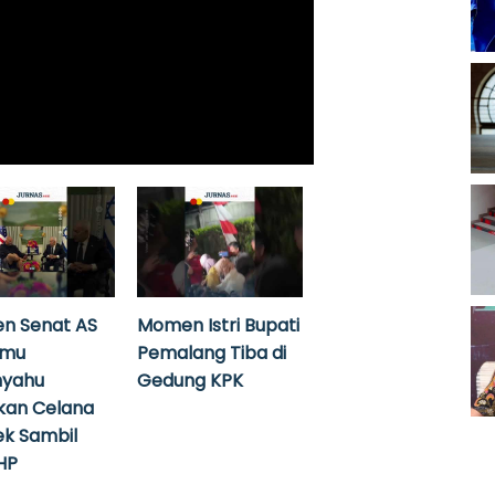
n Senat AS
Momen Istri Bupati
emu
Pemalang Tiba di
nyahu
Gedung KPK
kan Celana
k Sambil
HP