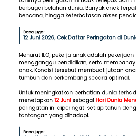
Lahirnya peringatan ini tidak terlepas dari 
berbagai belahan dunia. Banyak anak terpaks
bencana, hingga keterbatasan akses pendid
Baca juga :
12 Juni 2026, Cek Daftar Peringatan di Dunia
Menurut ILO, pekerja anak adalah pekerja
mengganggu pendidikan, serta membahaya
anak. Kondisi tersebut membuat jutaan an
tumbuh dan berkembang secara optimal.
Untuk meningkatkan perhatian dunia terhad
menetapkan
12 Juni
sebagai
Hari Dunia Men
peringatan ini diperingati setiap tahun d
tantangan yang dihadapi.
Baca juga :