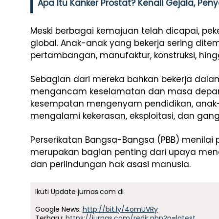
Apa Itu Kanker Prostat? Kenali Gejala, Pen
Meski berbagai kemajuan telah dicapai, pe
global. Anak-anak yang bekerja sering ditem
pertambangan, manufaktur, konstruksi, hin
Sebagian dari mereka bahkan bekerja dala
mengancam keselamatan dan masa depan m
kesempatan mengenyam pendidikan, anak-a
mengalami kekerasan, eksploitasi, dan gan
Perserikatan Bangsa-Bangsa (PBB) menilai
merupakan bagian penting dari upaya me
dan perlindungan hak asasi manusia.
Ikuti Update jurnas.com di
Google News:
http://bit.ly/4omUVRy
Terbaru:
https://jurnas.com/redir.php?p=latest