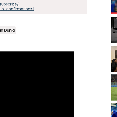
subscribe/
ub_confirmation=1
an Dunia