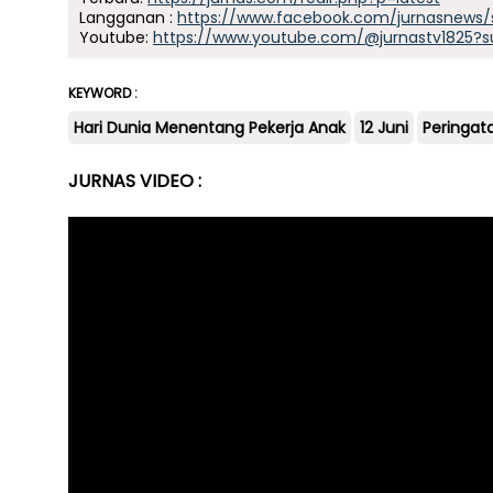
Langganan :
https://www.facebook.com/jurnasnews/
Youtube:
https://www.youtube.com/@jurnastv1825?s
KEYWORD :
Hari Dunia Menentang Pekerja Anak
12 Juni
Peringat
JURNAS VIDEO :