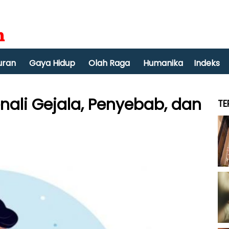
uran
Gaya Hidup
Olah Raga
Humanika
Indeks
enali Gejala, Penyebab, dan
TE