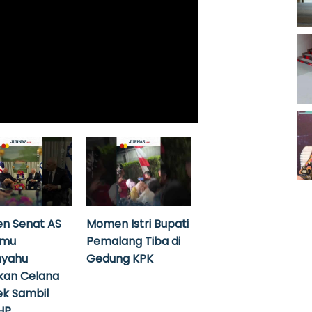
n Senat AS
Momen Istri Bupati
emu
Pemalang Tiba di
nyahu
Gedung KPK
kan Celana
k Sambil
HP