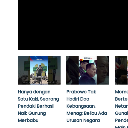
Hanya dengan
Prabowo Tak
Mome
Satu Kaki, Seorang
Hadiri Doa
Bert
Pendaki Berhasil
Kebangsaan,
Neta
Naik Gunung
Menag: Beliau Ada
Guna
Merbabu
Urusan Negara
Pende
Main 