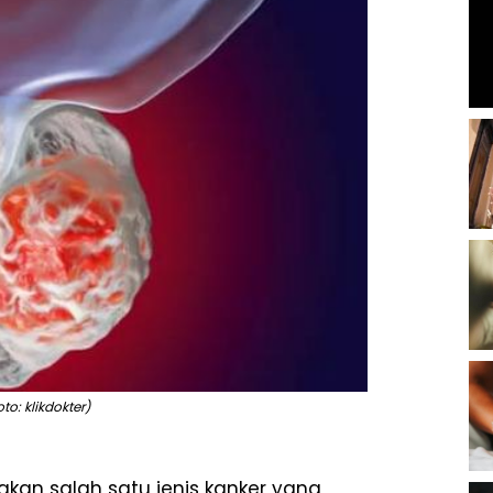
to: klikdokter)
akan salah satu jenis kanker yang