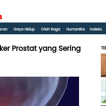
uran
Gaya Hidup
Olah Raga
Humanika
Indeks
ker Prostat yang Sering
TE