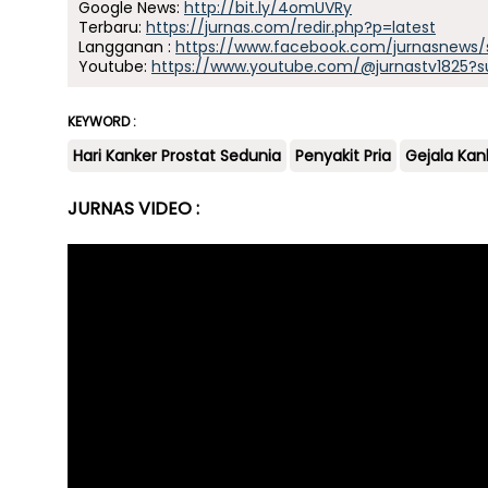
Google News:
http://bit.ly/4omUVRy
Terbaru:
https://jurnas.com/redir.php?p=latest
Langganan :
https://www.facebook.com/jurnasnews/
Youtube:
https://www.youtube.com/@jurnastv1825?s
KEYWORD :
Hari Kanker Prostat Sedunia
Penyakit Pria
Gejala Kan
JURNAS VIDEO :