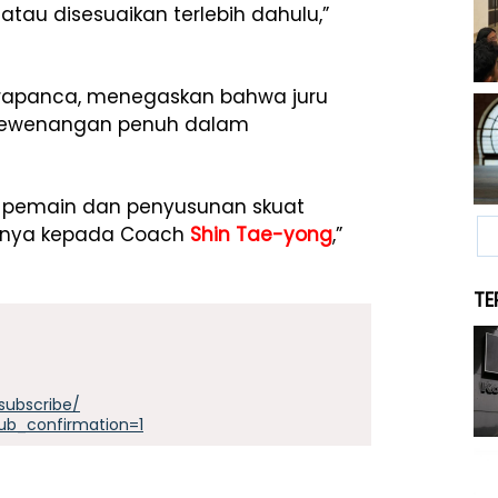
tau disesuaikan terlebih dahulu,”
 Prapanca, menegaskan bahwa juru
ki kewenangan penuh dalam
an pemain dan penyusunan skuat
uhnya kepada Coach
Shin Tae-yong
,”
TE
subscribe/
ub_confirmation=1