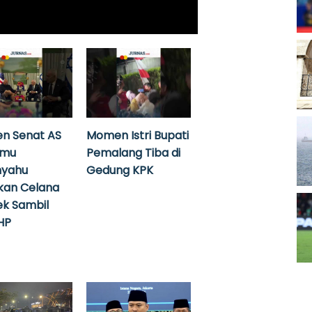
n Senat AS
Momen Istri Bupati
emu
Pemalang Tiba di
nyahu
Gedung KPK
kan Celana
k Sambil
HP