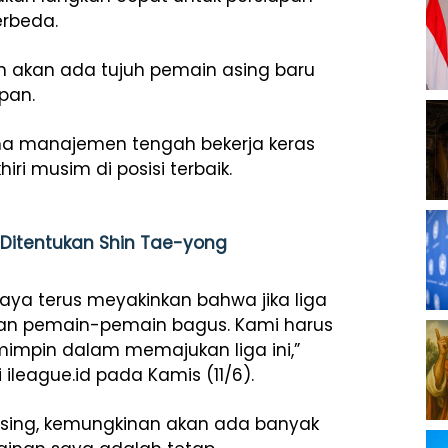
erbeda.
 akan ada tujuh pemain asing baru
pan.
sama manajemen tengah bekerja keras
i musim di posisi terbaik.
n Ditentukan Shin Tae-yong
 Saya terus meyakinkan bahwa jika liga
an pemain-pemain bagus. Kami harus
impin dalam memajukan liga ini,”
 ileague.id pada Kamis (11/6).
asing, kemungkinan akan ada banyak