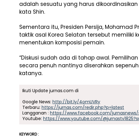
adalah sesuatu yang harus dikoordinasikan a
kata Shin.
Sementara itu, Presiden Persija, Mohamad
taktik asal Korea Selatan tersebut memili
menentukan komposisi pemain.
“Diskusi sudah ada di tahap awal. Pemilih
secara penuh nantinya diserahkan sepen
katanya.
Ikuti Update jurnas.com di
Google News:
http://bit.ly/4omUVRy
Terbaru:
https://jurnas.com/redir.php?p=latest
Langganan :
https://www.facebook.com/jurnasnews/
Youtube:
https://www.youtube.com/@jurnastv1825?s
KEYWORD :