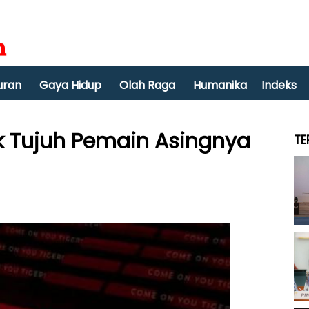
uran
Gaya Hidup
Olah Raga
Humanika
Indeks
ak Tujuh Pemain Asingnya
TE