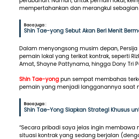
perubahan. Namun, untuk pemain lokal, kei
mempertahankan dan merangkul sebagian b
Baca juga :
Shin Tae-yong Sebut Akan Beri Menit Ber
Dalam menyongsong musim depan, Persija t
pemain lokal yang terikat kontrak, seperti Ri
Amat, Shayne Pattynama, hingga Dony Tri 
Shin Tae-yong
pun sempat membahas terka
pemain yang menjadi langganannya saat m
Baca juga :
Shin Tae-Yong Siapkan Strategi Khusus un
“Secara pribadi saya jelas ingin membawa 
situasi kontrak yang sedang berjalan (dengan