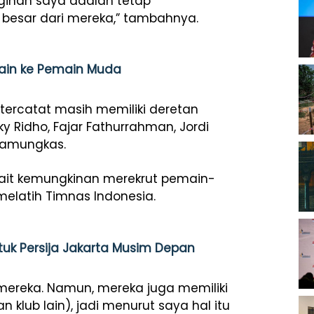
nginan saya adalah tetap
esar dari mereka,” tambahnya.
main ke Pemain Muda
ercatat masih memiliki deretan
zky Ridho, Fajar Fathurrahman, Jordi
Pamungkas.
it kemungkinan merekrut pemain-
elatih Timnas Indonesia.
tuk Persija Jakarta Musim Depan
mereka. Namun, mereka juga memiliki
 klub lain), jadi menurut saya hal itu