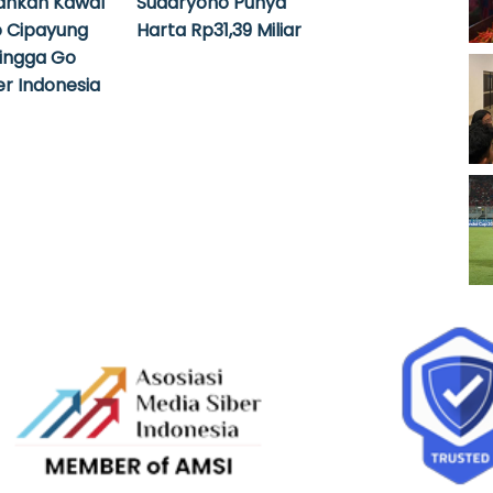
ahkan Kawal
Sudaryono Punya
 Cipayung
Harta Rp31,39 Miliar
hingga Go
r Indonesia