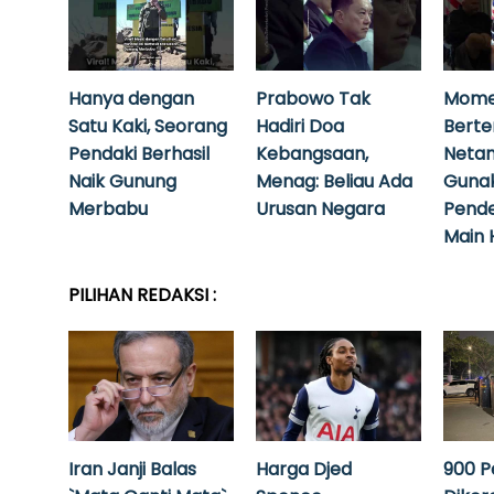
Hanya dengan
Prabowo Tak
Mome
Satu Kaki, Seorang
Hadiri Doa
Bert
Pendaki Berhasil
Kebangsaan,
Neta
Naik Gunung
Menag: Beliau Ada
Guna
Merbabu
Urusan Negara
Pende
Main 
PILIHAN REDAKSI :
Iran Janji Balas
Harga Djed
900 P