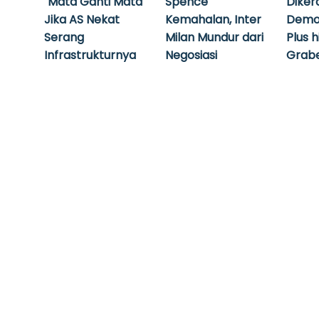
`Mata Ganti Mata`
Spence
Diker
Jika AS Nekat
Kemahalan, Inter
Demo
Serang
Milan Mundur dari
Plus 
Infrastrukturnya
Negosiasi
Grabe