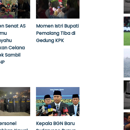
n Senat AS
Momen Istri Bupati
emu
Pemalang Tiba di
nyahu
Gedung KPK
kan Celana
k Sambil
HP
ersonel
Kepala BGN Baru