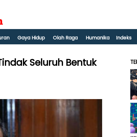
uran
Gaya Hidup
Olah Raga
Humanika
Indeks
indak Seluruh Bentuk
TE