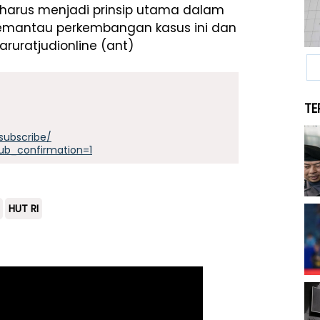
s harus menjadi prinsip utama dalam
memantau perkembangan kasus ini dan
ruratjudionline (ant)
TE
subscribe/
ub_confirmation=1
HUT RI