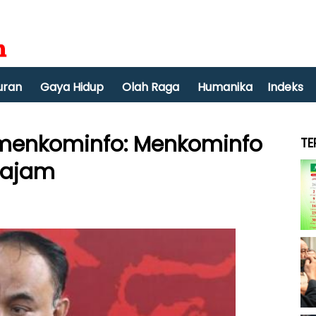
uran
Gaya Hidup
Olah Raga
Humanika
Indeks
Kemenkominfo: Menkominfo
TE
Tajam