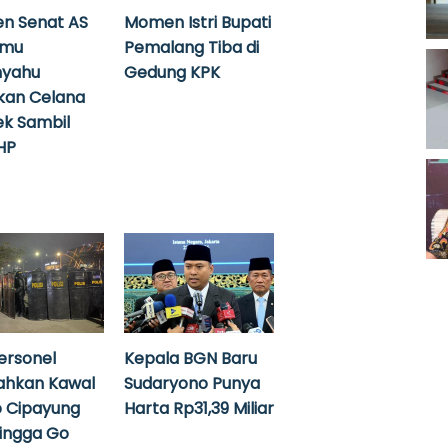
n Senat AS
Momen Istri Bupati
emu
Pemalang Tiba di
nyahu
Gedung KPK
kan Celana
k Sambil
HP
ersonel
Kepala BGN Baru
ahkan Kawal
Sudaryono Punya
 Cipayung
Harta Rp31,39 Miliar
hingga Go