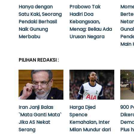
Hanya dengan
Prabowo Tak
Mome
Satu Kaki, Seorang
Hadiri Doa
Bert
Pendaki Berhasil
Kebangsaan,
Neta
Naik Gunung
Menag: Beliau Ada
Guna
Merbabu
Urusan Negara
Pende
Main 
PILIHAN REDAKSI :
Iran Janji Balas
Harga Djed
900 P
`Mata Ganti Mata`
Spence
Diker
Jika AS Nekat
Kemahalan, Inter
Demo
Serang
Milan Mundur dari
Plus 