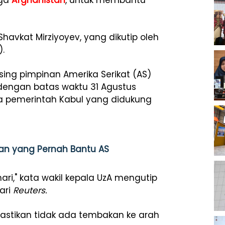
gga
Afghanistan
, untuk membantu
 Shavkat Mirziyoyev, yang dikutip oleh
.
ing pimpinan Amerika Serikat (AS)
engan batas waktu 31 Agustus
a pemerintah Kabul yang didukung
an yang Pernah Bantu AS
ari," kata wakil kepala UzA mengutip
ari
Reuters.
astikan tidak ada tembakan ke arah