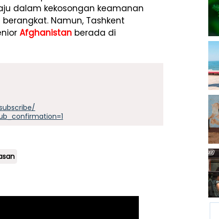
ju dalam kekosongan keamanan
g berangkat. Namun, Tashkent
enior
Afghanistan
berada di
subscribe/
ub_confirmation=1
asan