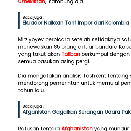
Uzbekistan
," sambung dia.
Baca juga :
Ekuador Naikkan Tarif Impor dari Kolombia 
Mirziyoyev berbicara setelah setidaknya sat
menewaskan 85 orang di luar bandara Kabu
yang takut akan
Taliban
berkumpul dengan 
semua pasukan asing pergi.
Dia mengatakan analisis Tashkent tentang s
mendorong pemerintah untuk memulai pe
tahun lalu.
Baca juga :
Afganistan Gagalkan Serangan Udara Pakis
Ratusan tentara
Afghanistan
yang mundur m