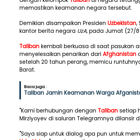
dengan kelompok
Taliban
di negara tetan
memastikan keamanan negara tersebut.
Demikian disampaikan Presiden
Uzbekistan
,
kantor berita negara
UzA,
pada Jumat (27/8)
Taliban
kembali berkuasa di saat pasukan as
menyelesaikan penarikan dari
Afghanistan
d
setelah 20 tahun perang, memicu runtuhny
Barat.
Baca juga :
Taliban Jamin Keamanan Warga Afganist
"Kami berhubungan dengan
Taliban
setiap h
Mirziyoyev di saluran Telegramnya dilansir d
"Saya siap untuk dialog apa pun untuk mem