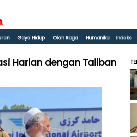
uran
Gaya Hidup
Olah Raga
Humanika
Indeks
asi Harian dengan Taliban
TE