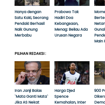
Hanya dengan
Prabowo Tak
Mome
Satu Kaki, Seorang
Hadiri Doa
Bert
Pendaki Berhasil
Kebangsaan,
Neta
Naik Gunung
Menag: Beliau Ada
Guna
Merbabu
Urusan Negara
Pende
Main 
PILIHAN REDAKSI :
Iran Janji Balas
Harga Djed
900 P
`Mata Ganti Mata`
Spence
Diker
Jika AS Nekat
Kemahalan, Inter
Demo