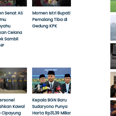
n Senat AS
Momen Istri Bupati
emu
Pemalang Tiba di
nyahu
Gedung KPK
kan Celana
k Sambil
HP
ersonel
Kepala BGN Baru
ahkan Kawal
Sudaryono Punya
 Cipayung
Harta Rp31,39 Miliar