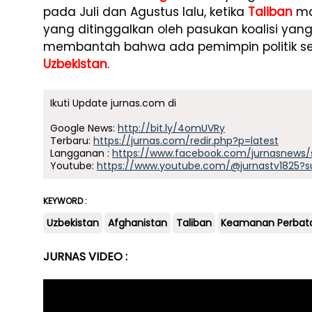
pada Juli dan Agustus lalu, ketika
Taliban
ma
yang ditinggalkan oleh pasukan koalisi yan
membantah bahwa ada pemimpin politik s
Uzbekistan
.
Ikuti Update jurnas.com di
Google News:
http://bit.ly/4omUVRy
Terbaru:
https://jurnas.com/redir.php?p=latest
Langganan :
https://www.facebook.com/jurnasnews/
Youtube:
https://www.youtube.com/@jurnastv1825?s
KEYWORD :
Uzbekistan
Afghanistan
Taliban
Keamanan Perbat
JURNAS VIDEO :