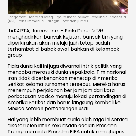
Pengamat Olahraga yang juga founder Rakyat Sepakbola Indonesia
(RSI) Frans Immanuel Saragih. Foto: dok. jurnas
JAKARTA, Jurnas.com - Piala Dunia 2026
menghadirkan banyak kejutan, banyak tim yang
diperkirakan akan melaju jauh tetapi sudah
terhambat di babak awal, bahkan di kelompok
group.
Piala dunia kali ini juga diwarnai intrik politik yang
mencoba merasuki dunia sepakbola. Tim nasional
Iran tidak diperkenankan menetap di Amerika
Serikat selama turnamen tersebut. Mereka harus
menempuh perjalanan ber jam jam dari kota
perbatasan Mexico menuju lokasi pertandingan di
Amerika Serikat dan harus langsung kembali ke
Mexico setelah pertandingan usai.
Hal yang lebih membuat dunia olah raga ini serasa
dikotori oleh intrik kekuasaan adalah Presiden
Trump meminta Presiden FIFA untuk menghapus