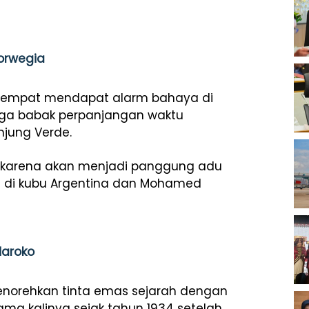
Norwegia
i sempat mendapat alarm bahaya di
ngga babak perpanjangan waktu
njung Verde.
ik karena akan menjadi panggung adu
si di kubu Argentina dan Mohamed
Maroko
menorehkan tinta emas sejarah dengan
ama kalinya sejak tahun 1934 setelah