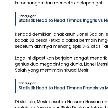
kemenangan dan mencetak delapan gol.
Baca juga :
Statistik Head to Head Timnas Inggris vs 
Kendati demikian, anak asuh Lionel Scalon
babak 32 besar ketika dipaksa bermain hi
sebelum akhirnya menang tipis 3-2 atas Ta
Laga ini dipastikan berjalan sangat menar
genius dua megabintang dunia, Lionel Mes
Salah yang memimpin skuad Mesir.
Baca juga :
Statistik Head to Head Timnas Prancis vs 
Di sisi lain, Mesir besutan Hossam Hassan 
melaju ke fase gugur Piala Dunia untuk pert