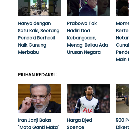
Hanya dengan
Prabowo Tak
Mome
Satu Kaki, Seorang
Hadiri Doa
Bert
Pendaki Berhasil
Kebangsaan,
Neta
Naik Gunung
Menag: Beliau Ada
Guna
Merbabu
Urusan Negara
Pende
Main 
PILIHAN REDAKSI :
Iran Janji Balas
Harga Djed
900 P
`Mata Ganti Mata`
Spence
Diker