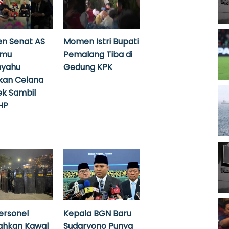
n Senat AS
Momen Istri Bupati
emu
Pemalang Tiba di
nyahu
Gedung KPK
kan Celana
k Sambil
HP
ersonel
Kepala BGN Baru
ahkan Kawal
Sudaryono Punya